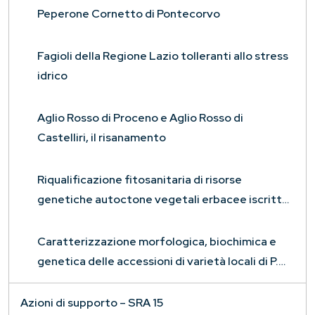
Peperone Cornetto di Pontecorvo
Fagioli della Regione Lazio tolleranti allo stress
idrico
Aglio Rosso di Proceno e Aglio Rosso di
Castelliri, il risanamento
Riqualificazione fitosanitaria di risorse
genetiche autoctone vegetali erbacee iscritte
nel Registro Volontario Regionale della Regione
Lazio – FITOVAR
Caratterizzazione morfologica, biochimica e
genetica delle accessioni di varietà locali di P.
vulgaris e P. coccineus, autoctone della Valle
dell’Aniene
Azioni di supporto – SRA 15