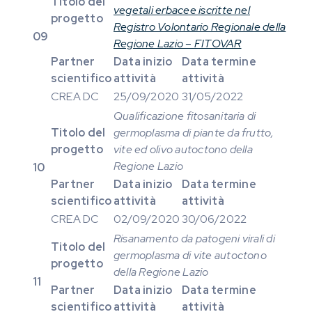
Titolo del
vegetali erbacee iscritte nel
progetto
Registro Volontario Regionale della
09
Regione Lazio – FITOVAR
Partner
Data inizio
Data termine
scientifico
attività
attività
CREA DC
25/09/2020
31/05/2022
Qualificazione fitosanitaria di
Titolo del
germoplasma di piante da frutto,
progetto
vite ed olivo autoctono della
Regione Lazio
10
Partner
Data inizio
Data termine
scientifico
attività
attività
CREA DC
02/09/2020
30/06/2022
Risanamento da patogeni virali di
Titolo del
germoplasma di vite autoctono
progetto
della Regione Lazio
11
Partner
Data inizio
Data termine
scientifico
attività
attività