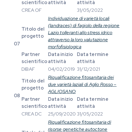
scientifico
attività
attività
CREA OF
31/05/2022
Individuazione di varietà locali
(landraces) di fagiolo della regione
Titolo del
Lazio tolleranti allo stress idrico
progetto
attraverso la loro valutazione
07
morfofisiologica
Partner
Data inizio
Data termine
scientifico
attività
attività
DIBAF
04/02/2019
31/12/2021
Riqualificazione fitosanitaria dei
Titolo del
due varietà laziali di Aglio Rosso –
progetto
AGLIOSANO
08
Partner
Data inizio
Data termine
scientifico
attività
attività
CREA DC
25/09/2020
31/05/2022
Riqualificazione fitosanitaria di
risorse genetiche autoctone