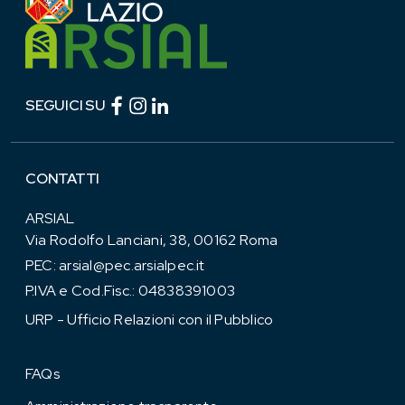
Facebook (link esterno)
Instagram (link esterno)
linkedin (link esterno)
SEGUICI SU
CONTATTI
ARSIAL
Via Rodolfo Lanciani, 38, 00162 Roma
PEC:
arsial@pec.arsialpec.it
P.IVA e Cod.Fisc.: 04838391003
URP - Ufficio Relazioni con il Pubblico
FAQs