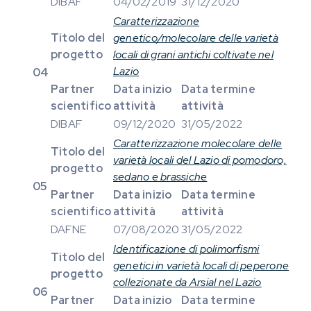
DIBAF
04/02/2019
31/12/2020
Caratterizzazione
Titolo del
genetico/molecolare delle varietà
progetto
locali di grani antichi coltivate nel
Lazio
04
Partner
Data inizio
Data termine
scientifico
attività
attività
DIBAF
09/12/2020
31/05/2022
Caratterizzazione molecolare delle
Titolo del
varietà locali del Lazio di pomodoro,
progetto
sedano e brassiche
05
Partner
Data inizio
Data termine
scientifico
attività
attività
DAFNE
07/08/2020
31/05/2022
Identificazione di polimorfismi
Titolo del
genetici in varietà locali di peperone
progetto
collezionate da Arsial nel Lazio
06
Partner
Data inizio
Data termine