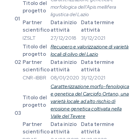
Titolo del
morfologica dell’Apis mellifera
progetto
ligustica del Lazio
01
Partner
Data inizio
Data termine
scientifico
attività
attività
IZSLT
27/12/2018
31/12/2021
Titolo del
Recupero e valorizzazione di varietà
progetto
locali di olivo del Lazio
02
Partner
Data inizio
Data termine
scientifico
attività
attività
CNR-IBBR
08/01/2020
31/12/2021
Caratterizzazione morfo-fenologica
e genetica del Carciofo Ortano, una
Titolo del
varietà locale ad alto rischio di
progetto
erosione genetica coltivata nella
03
Valle del Tevere
Partner
Data inizio
Data termine
scientifico
attività
attività