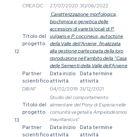
CREA DC
27/07/2020
30/06/2022
Caratterizzazione morfologica,
biochimica e genetica delle
accessioni di varietà locali di P.
Titolo del
vulgaris e P. coccineus, autoctone
progetto
della Valle dell’Aniene, finalizzata
alla gestione partecipata della loro
12
riproduzione nell’ambito della “Casa
delle Sementi della Valle dell’Aniene
Partner
Data inizio
Data termine
scientifico
attività
attività
DIBAF
04/02/2019
31/12/2021
Studio del comportamento
Titolo del
alimentare del Pony di Esperia nelle
progetto
comunità vegetali a Ampelodesmos
mauritanicus”
13
Partner
Data inizio
Data termine
scientifico
attività
attività