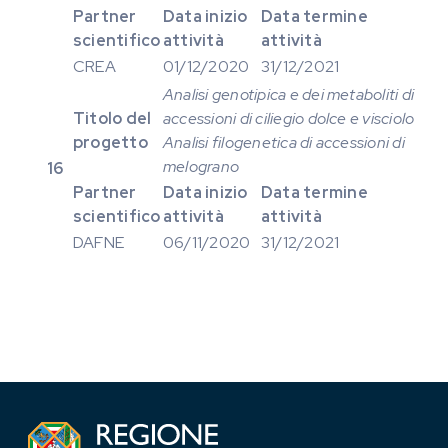
Partner
Data inizio
Data termine
scientifico
attività
attività
CREA
01/12/2020
31/12/2021
Analisi genotipica e dei metaboliti di
Titolo del
accessioni di ciliegio dolce e visciolo
progetto
Analisi filogenetica di accessioni di
melograno
16
Partner
Data inizio
Data termine
scientifico
attività
attività
DAFNE
06/11/2020
31/12/2021