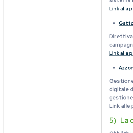
sistema 
Link alla
Gatto
Direttiva
campagna 
Link alla
Azzon
Gestione 
digitale 
gestione 
Link alle
5) La c