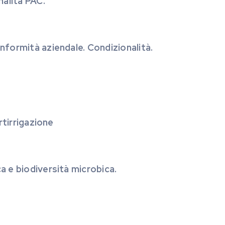
nalità PAC.
onformità aziendale. Condizionalità.
ertirrigazione
ca e biodiversità microbica.