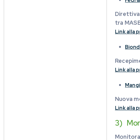
Fedi 
Direttiv
tra MASE
Link alla
Biond
Recepime
Link alla
Mangi
Nuova mod
Link alla
3) Moni
Monitorag