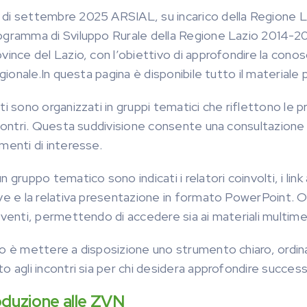
di settembre 2025 ARSIAL, su incarico della Regione Lazi
ogramma di Sviluppo Rurale della Regione Lazio 2014-2022
vince del Lazio, con l’obiettivo di approfondire la conosc
regionale.In questa pagina è disponibile tutto il materiale
i sono organizzati in gruppi tematici che riflettono le 
ncontri. Questa suddivisione consente una consultazione pi
menti di interesse.
n gruppo tematico sono indicati i relatori coinvolti, i lin
ave e la relativa presentazione in formato PowerPoint. 
rventi, permettendo di accedere sia ai materiali multimedia
o è mettere a disposizione uno strumento chiaro, ordinat
o agli incontri sia per chi desidera approfondire succes
oduzione alle ZVN