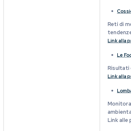
Cossi
Reti di m
tendenze 
Link alla
Le Fo
Risultati
Link alla
Lomba
Monitorag
ambiental
Link alle