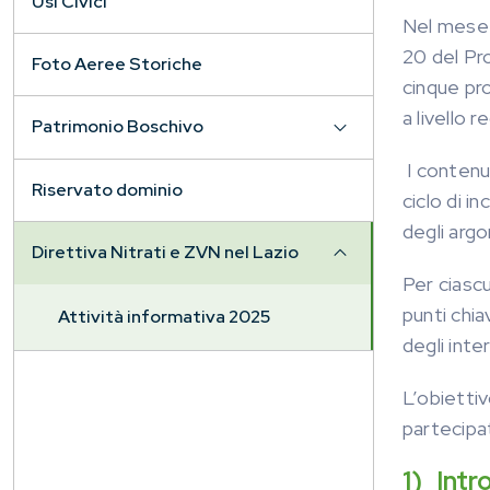
Usi Civici
Nel mese 
20 del Pr
Foto Aeree Storiche
cinque pro
a livello 
Patrimonio Boschivo
I contenut
Riservato dominio
ciclo di i
degli argo
Direttiva Nitrati e ZVN nel Lazio
Per ciascu
punti chi
Attività informativa 2025
degli inte
L’obiettiv
partecipat
1) Intr