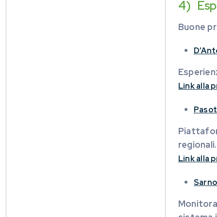
4) Espe
Buone pr
D’Ant
Esperienz
Link alla
Pasott
Piattafor
regionali.
Link alla
Sarno
Monitora