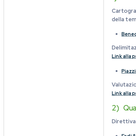
Cartograf
della tem
Bened
Delimita
Link alla
Piazz
Valutazi
Link alla
2) Qua
Direttiva