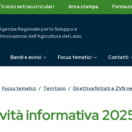
Tirocini extracurriculari
Area stampa
Formazi
Agenzia Regionale per lo Sviluppo e
l'Innovazione dell'Agricoltura del Lazio
Bandi e avvisi
Focus tematici
Contatti
Focus tematici
/
Territorio
/
Direttiva Nitrati e ZVN ne
ività informativa 202