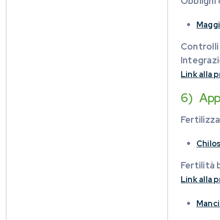
Obblighi 
Maggi
Controlli
Integrazi
Link alla
6) Appr
Fertilizz
Chilo
Fertilità
Link alla
Manci