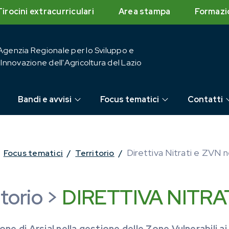
Tirocini extracurriculari
Area stampa
Formazi
Agenzia Regionale per lo Sviluppo e
l'Innovazione dell'Agricoltura del Lazio
Bandi e avvisi
Focus tematici
Contatti
Direttiva Nitrati e ZVN n
Focus tematici
/
Territorio
/
itorio >
DIRETTIVA NITRA
one di Arsial nella gestione delle Zone Vulnerabili ai