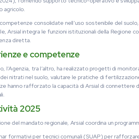
024), fornendo supporto tecnico-operativo e sviluppan
 agricolo.
 competenze consolidate nell’uso sostenibile del suolo,
ale, Arsial integra le funzioni istituzionali della Regione 
enza diretta.
ienze e competenze
o, l’Agenzia, tra l’altro, ha realizzato progetti di monito
dei nitrati nel suolo, valutare le pratiche di fertilizzazio
e hanno rafforzato la capacità di Arsial di connettere dat
i.
tività 2025
zione del mandato regionale, Arsial coordina un programm
ar formativi per tecnici comunali (SUAP) per rafforzare i