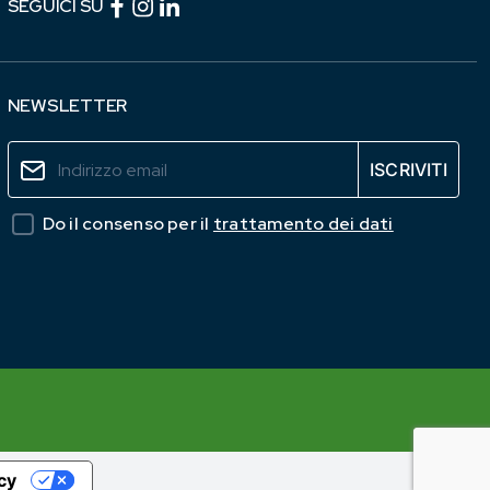
Facebook (link esterno)
Instagram (link esterno)
linkedin (link esterno)
SEGUICI SU
NEWSLETTER
Do il consenso per il
trattamento dei dati
acy