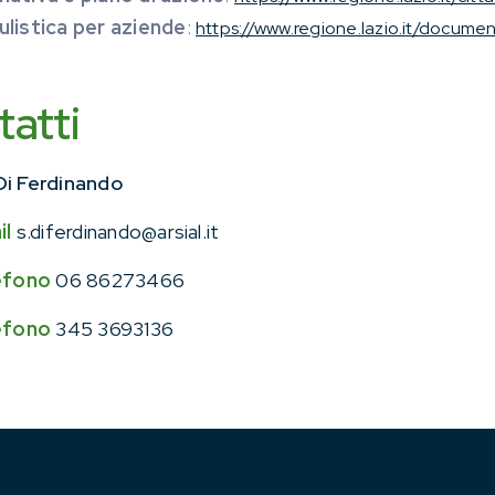
listica per aziende
:
https://www.regione.lazio.it/docume
tatti
Di Ferdinando
il
s.diferdinando@arsial.it
efono
06 86273466
efono
345 3693136