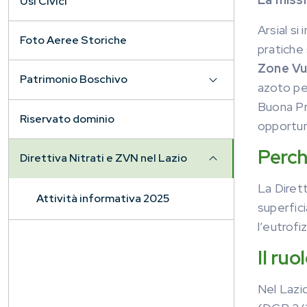
Usi Civici
Arsial si
Foto Aeree Storiche
pratiche 
Zone Vul
Patrimonio Boschivo
azoto per
Buona Pra
Riservato dominio
opportuni
Perch
Direttiva Nitrati e ZVN nel Lazio
La Dirett
Attività informativa 2025
superfic
l’eutrofi
Il ruo
Nel Lazio