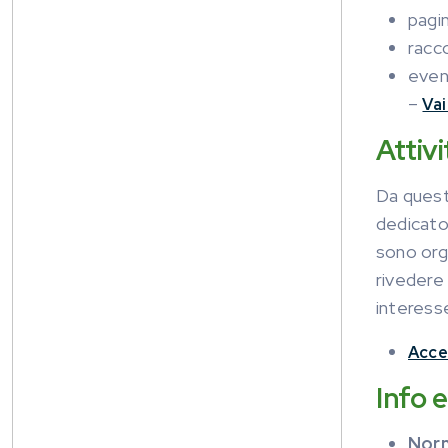
pagi
racco
event
–
Vai
Attiv
Da quest
dedicato 
sono org
rivedere 
interess
Acce
Info 
Norm