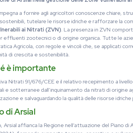
 impegna a fornire agli agricoltori conoscenze chiare, st
sostenibili, tutelare le risorse idriche e rafforzare la co
nerabili ai Nitrati (ZVN)
. La presenza in ZVN comporta i
 effluenti zootecnici o di origine organica. Tutte le az
tica Agricola, con regole e vincoli che, se applicati co
tà di crescita e sostenibilità.
é è importante
iva Nitrati 91/676/CEE e il relativo recepimento a livel
iali e sotterranee dall’inquinamento da nitrati di origi
zzazione e salvaguardando la qualità delle risorse idriche 
lo di Arsial
, Arsial affianca la Regione nell’attuazione del Piano di 