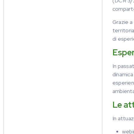
(DCR 3/2
comparto
Grazie a
territori
di esperi
Esper
In passat
dinamica 
esperienz
ambiental
Le at
In attua
webin