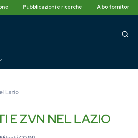
one
Pubblicazioni e ricerche
Albo fornitori
el Lazio
TI E ZVN NEL LAZIO
 Nitrati (ZVN)