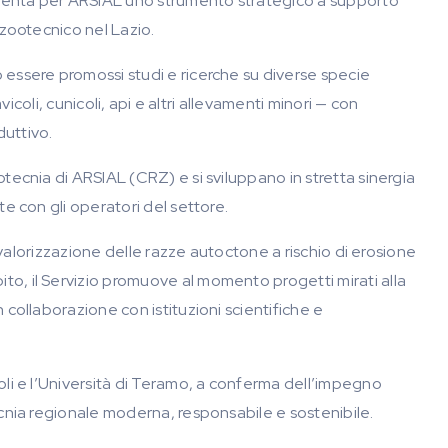
esenta per ARSIAL uno strumento strategico a supporto
 zootecnico nel Lazio.
 essere promossi studi e ricerche su diverse specie
vicoli, cunicoli, api e altri allevamenti minori — con
duttivo.
tecnia di ARSIAL (CRZ) e si sviluppano in stretta sinergia
te con gli operatori del settore.
a valorizzazione delle razze autoctone a rischio di erosione
o, il Servizio promuove al momento progetti mirati alla
 collaborazione con istituzioni scientifiche e
oli e l’Università di Teramo, a conferma dell’impegno
ecnia regionale moderna, responsabile e sostenibile.