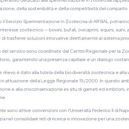
operativo dedicato alla sperimentazione in zootecnia rappr
azione, della sostenibilità e della competitività del comparto
o il Servizio Sperimentazione in Zootecnia di ARSIAL potranno
interesse zootecnico — bovini, bufali, ovicaprini, equini, suini, a
o di trasferire soluzioni innovative direttamente al sistema pro
à del servizio sono coordinate dal Centro Regionale per la Zoo
ritorio, garantendo una presenza capillare e un dialogo costan
e rilievo è dato alla tutela della biodiversità zootecnica e all
 in attuazione della Legge Regionale 15/2000. In questo ambit
one e alla crioconservazione ex situ di gameti ed embrioni, in
rie.
te sono attive convenzioni con l’Università Federico II di Nap
zia nel consolidare reti di ricerca e innovazione per una zoot