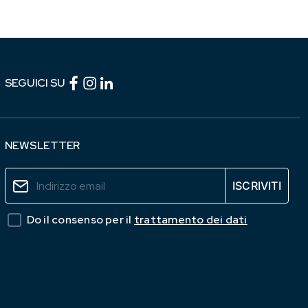
Facebook (link esterno)
Instagram (link esterno)
linkedin (link esterno)
SEGUICI SU
NEWSLETTER
Do il consenso per il
trattamento dei dati