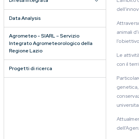
L’ambito 
Difesa Integrata
dell’innov
Data Analysis
Attravers
animali d’
Agrometeo - SIARL – Servizio
l’obiettiv
Integrato Agrometeorologico della
Regione Lazio
Le attivit
con il ter
Progetti di ricerca
Particolar
genetica,
conservazi
universita
Attualmen
dell’Agen