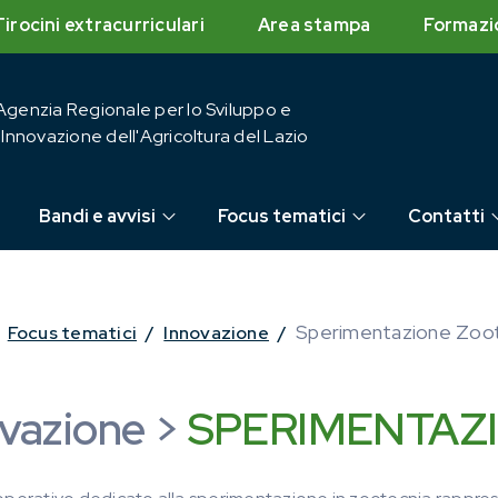
Tirocini extracurriculari
Area stampa
Formazi
Agenzia Regionale per lo Sviluppo e
l'Innovazione dell'Agricoltura del Lazio
Bandi e avvisi
Focus tematici
Contatti
Sperimentazione Zoo
Focus tematici
/
Innovazione
/
vazione >
SPERIMENTAZ