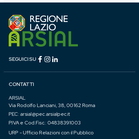
Facebook (link esterno)
Instagram (link esterno)
linkedin (link esterno)
SEGUICI SU
CONTATTI
ARSIAL
Via Rodolfo Lanciani, 38, 00162 Roma
PEC:
arsial@pec.arsialpec.it
P.IVA e Cod.Fisc.: 04838391003
URP - Ufficio Relazioni con il Pubblico