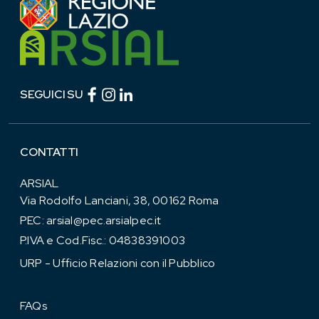
Facebook (link esterno)
Instagram (link esterno)
linkedin (link esterno)
SEGUICI SU
CONTATTI
ARSIAL
Via Rodolfo Lanciani, 38, 00162 Roma
PEC:
arsial@pec.arsialpec.it
P.IVA e Cod.Fisc.: 04838391003
URP - Ufficio Relazioni con il Pubblico
FAQs