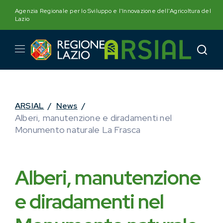
Skip
Agenzia Regionale per lo Sviluppo e l'Innovazione dell'Agricoltura del
to
Lazio
content
ARSIAL
/
News
/
Alberi, manutenzione e diradamenti nel
Monumento naturale La Frasca
Alberi, manutenzione
e diradamenti nel