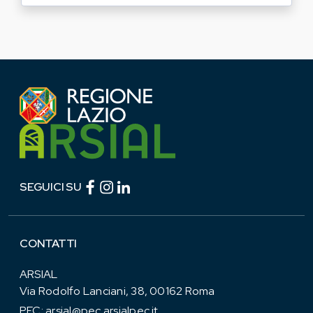
Facebook (link esterno)
Instagram (link esterno)
linkedin (link esterno)
SEGUICI SU
CONTATTI
ARSIAL
Via Rodolfo Lanciani, 38, 00162 Roma
PEC:
arsial@pec.arsialpec.it