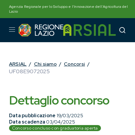
Skip
Agenzia Regionale per lo Sviluppo e l'Innovazione dell'Agricoltura del
to
Lazio
content
ARSIAL
/
Chi siamo
/
Concorsi
/
UF08E9072025
Dettaglio concorso
Data pubblicazione
19/03/2025
Data scadenza
03/04/2025
Concorso concluso con graduatoria aperta