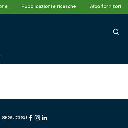
one
Pubblicazioni e ricerche
Albo fornitori
Facebook (link esterno)
Instagram (link esterno)
linkedin (link esterno)
SEGUICI SU