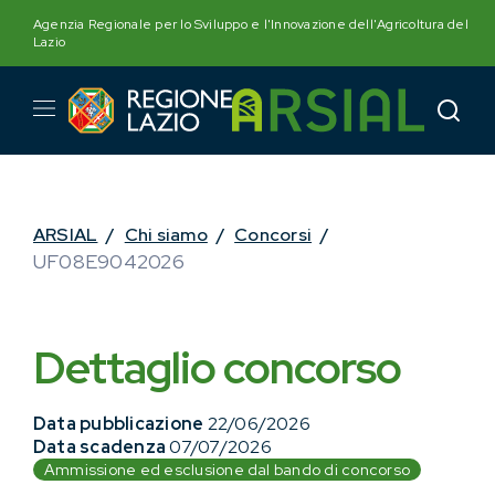
Skip
Agenzia Regionale per lo Sviluppo e l'Innovazione dell'Agricoltura del
to
Lazio
content
ARSIAL
/
Chi siamo
/
Concorsi
/
UF08E9042026
Dettaglio concorso
Data pubblicazione
22/06/2026
Data scadenza
07/07/2026
Ammissione ed esclusione dal bando di concorso