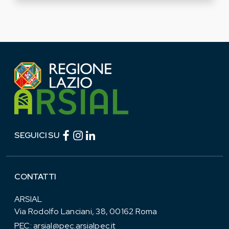
Facebook (link esterno)
Instagram (link esterno)
linkedin (link esterno)
SEGUICI SU
CONTATTI
ARSIAL
Via Rodolfo Lanciani, 38, 00162 Roma
PEC:
arsial@pec.arsialpec.it