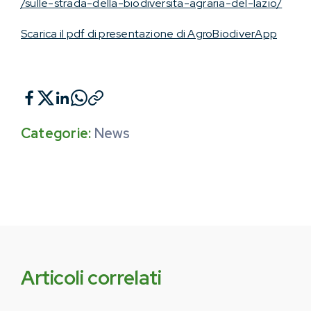
/sulle-strada-della-biodiversita-agraria-del-lazio/
Scarica il pdf di presentazione di AgroBiodiverApp
Categorie:
News
Articoli correlati