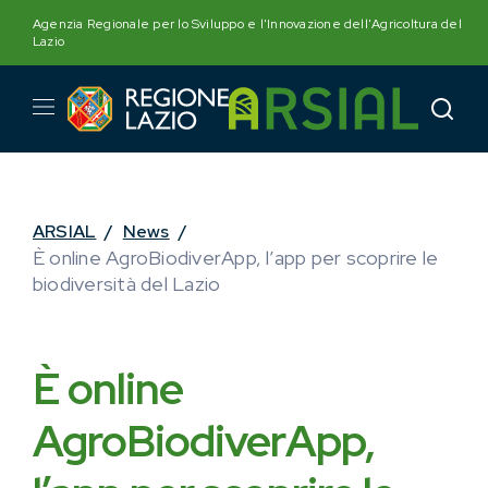
Skip
Agenzia Regionale per lo Sviluppo e l'Innovazione dell'Agricoltura del
to
Lazio
content
ARSIAL
/
News
/
È online AgroBiodiverApp, l’app per scoprire le
biodiversità del Lazio
È online
AgroBiodiverApp,