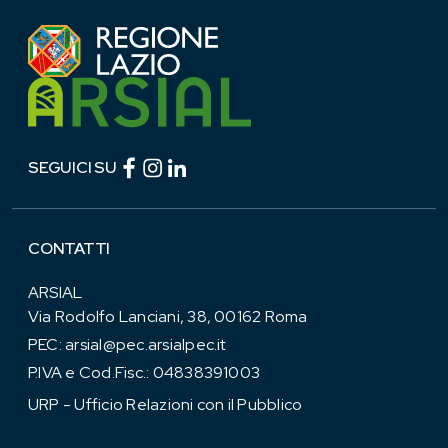
Facebook (link esterno)
Instagram (link esterno)
linkedin (link esterno)
SEGUICI SU
CONTATTI
ARSIAL
Via Rodolfo Lanciani, 38, 00162 Roma
PEC:
arsial@pec.arsialpec.it
P.IVA e Cod.Fisc.: 04838391003
URP - Ufficio Relazioni con il Pubblico