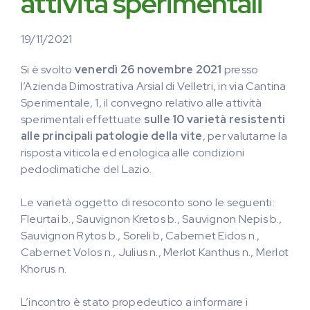
attività sperimentali
19/11/2021
Si è svolto
venerdì 26 novembre 2021
presso
l’Azienda Dimostrativa Arsial di Velletri, in via Cantina
Sperimentale, 1, il convegno relativo alle attività
sperimentali effettuate
sulle 10 varietà resistenti
alle principali patologie della vite
, per valutarne la
risposta viticola ed enologica alle condizioni
pedoclimatiche del Lazio.
Le varietà oggetto di resoconto sono le seguenti:
Fleurtai b., Sauvignon Kretos b., Sauvignon Nepis b.,
Sauvignon Rytos b., Soreli b, Cabernet Eidos n.,
Cabernet Volos n., Julius n., Merlot Kanthus n., Merlot
Khorus n.
L’incontro è stato propedeutico a informare i