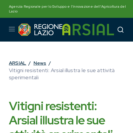
Skip
Agenzia Regionale per lo Sviluppo e l'Innovazione dell'Agricoltura del
to
Lazio
content
ARSIAL
/
News
/
Vitigni resistenti: Arsial illustra le sue attività
sperimentali
Vitigni resistenti:
Arsial illustra le sue