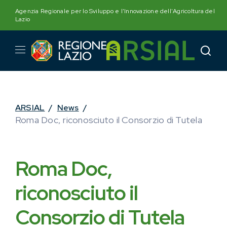
Skip
Agenzia Regionale per lo Sviluppo e l'Innovazione dell'Agricoltura del
to
Lazio
content
ARSIAL
/
News
/
Roma Doc, riconosciuto il Consorzio di Tutela
Roma Doc,
riconosciuto il
Consorzio di Tutela