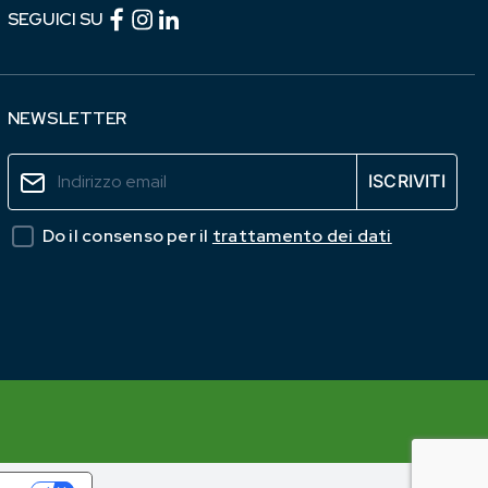
Facebook (link esterno)
Instagram (link esterno)
linkedin (link esterno)
SEGUICI SU
NEWSLETTER
Do il consenso per il
trattamento dei dati