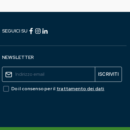
Facebook (link esterno)
Instagram (link esterno)
linkedin (link esterno)
SEGUICI SU
NEWSLETTER
Do il consenso per il
trattamento dei dati