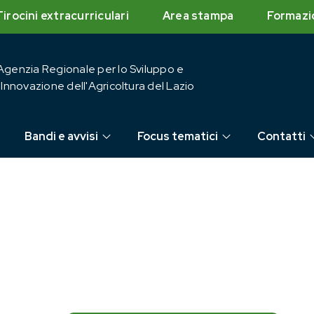
Tirocini extracurriculari
Area stampa
Formazi
Agenzia Regionale per lo Sviluppo e
l'Innovazione dell'Agricoltura del Lazio
Bandi e avvisi
Focus tematici
Contatti