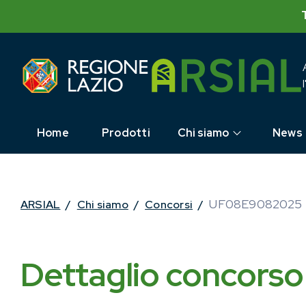
Skip
to
content
Home
Prodotti
Chi siamo
News
UF08E9082025
ARSIAL
/
Chi siamo
/
Concorsi
/
Dettaglio concorso