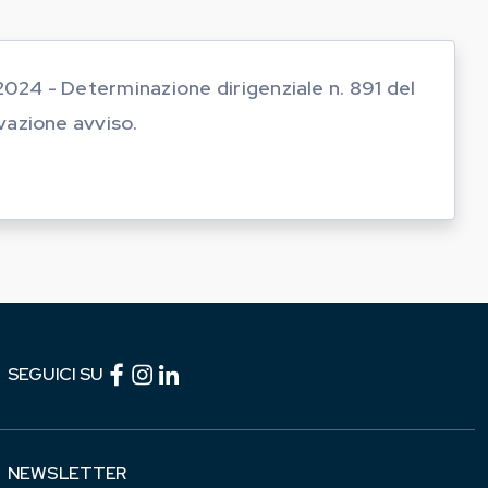
2024 - Determinazione dirigenziale n. 891 del
vazione avviso.
Facebook (link esterno)
Instagram (link esterno)
linkedin (link esterno)
SEGUICI SU
NEWSLETTER