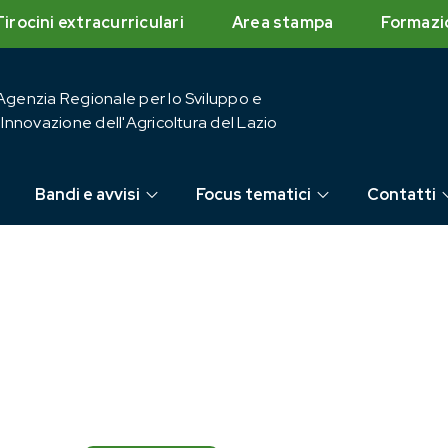
Tirocini extracurriculari
Area stampa
Formazi
Agenzia Regionale per lo Sviluppo e
l'Innovazione dell'Agricoltura del Lazio
Bandi e avvisi
Focus tematici
Contatti