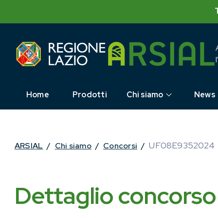
Skip
to
content
Home
Prodotti
Chi siamo
News
UF08E9352024
ARSIAL
/
Chi siamo
/
Concorsi
/
Dettaglio concorso