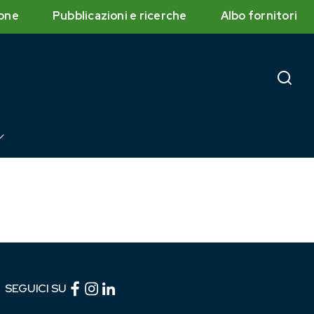
one
Pubblicazioni e ricerche
Albo fornitori
Facebook (link esterno)
Instagram (link esterno)
linkedin (link esterno)
SEGUICI SU