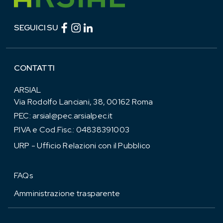
Facebook (link esterno)
Instagram (link esterno)
linkedin (link esterno)
SEGUICI SU
CONTATTI
ARSIAL
Via Rodolfo Lanciani, 38, 00162 Roma
PEC:
arsial@pec.arsialpec.it
P.IVA e Cod.Fisc.: 04838391003
URP - Ufficio Relazioni con il Pubblico
FAQs
Amministrazione trasparente