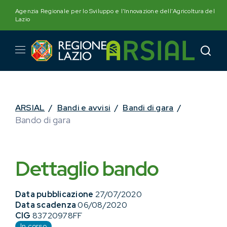
Skip
Agenzia Regionale per lo Sviluppo e l'Innovazione dell'Agricoltura del
to
Lazio
content
ARSIAL
/
Bandi e avvisi
/
Bandi di gara
/
Bando di gara
Dettaglio bando
Data pubblicazione
27/07/2020
Data scadenza
06/08/2020
CIG
83720978FF
In corso