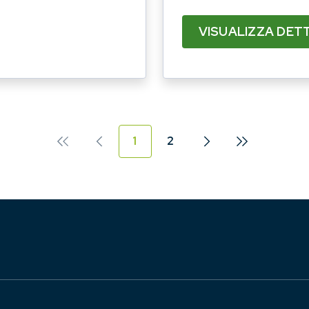
VISUALIZZA DET
1
2
Prima pagina
Pagina precedente
Pagina successiva
Ultima pagi