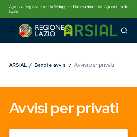
Skip
Agenzia Regionale per lo Sviluppo e l'Innovazione dell'Agricoltura del
to
Lazio
content
Avvisi per privati
ARSIAL
/
Bandi e avvisi
/
Avvisi per privati