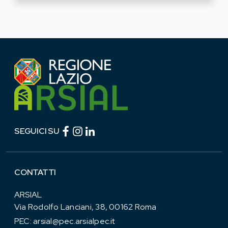
Facebook (link esterno)
Instagram (link esterno)
linkedin (link esterno)
SEGUICI SU
CONTATTI
ARSIAL
Via Rodolfo Lanciani, 38, 00162 Roma
PEC:
arsial@pec.arsialpec.it