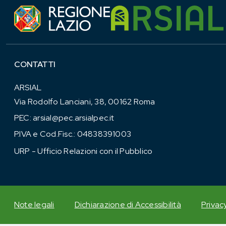
CONTATTI
ARSIAL
Via Rodolfo Lanciani, 38, 00162 Roma
PEC:
arsial@pec.arsialpec.it
P.IVA e Cod.Fisc.: 04838391003
URP - Ufficio Relazioni con il Pubblico
Note legali
Dichiarazione di Accessibilità
Privac