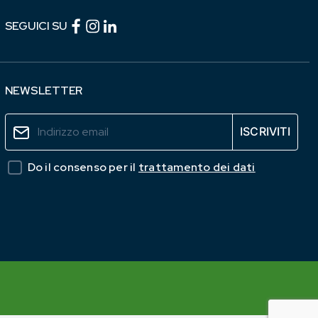
Facebook (link esterno)
Instagram (link esterno)
linkedin (link esterno)
SEGUICI SU
NEWSLETTER
Do il consenso per il
trattamento dei dati