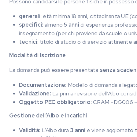
Possono candidarsi le persone fisiche in possesso de
generali:
età minima 18 anni, cittadinanza UE (c
specifici:
almeno
5 anni
di esperienza professi
insegnamento (per chi proviene da scuole o univ
tecnici:
titolo di studio o di servizio attinente a
Modalità di Iscrizione
La domanda può essere presentata
senza scaden
Documentazione:
Modello di domanda allegat
Validazione:
La prima revisione dell’Albo consid
Oggetto PEC obbligatorio:
CRAM –DG006 –AF –
Gestione dell’Albo e Incarichi
Validità:
L’Albo dura
3 anni
e viene aggiornato tr