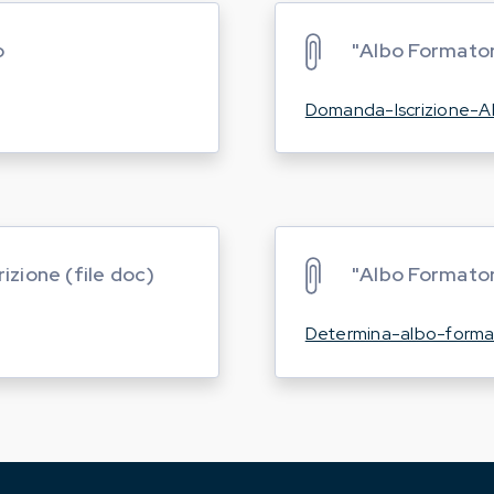
o
"Albo Formatori
Domanda-Iscrizione-Al
izione (file doc)
"Albo Formator
Determina-albo-forma