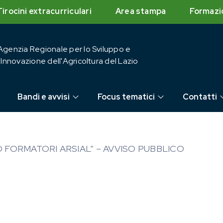
Tirocini extracurriculari
Area stampa
Formazi
Agenzia Regionale per lo Sviluppo e
l'Innovazione dell'Agricoltura del Lazio
Bandi e avvisi
Focus tematici
Contatti
O FORMATORI ARSIAL” – AVVISO PUBBLICO