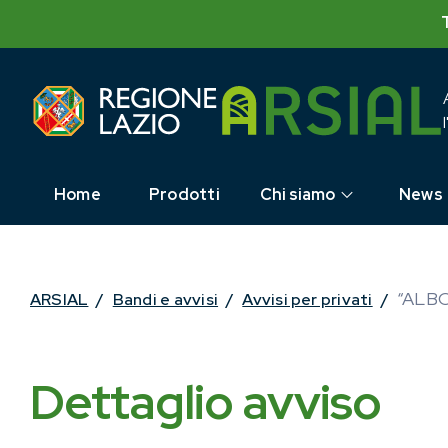
Skip
to
content
Home
Prodotti
Chi siamo
News
“ALB
ARSIAL
/
Bandi e avvisi
/
Avvisi per privati
/
Dettaglio avviso