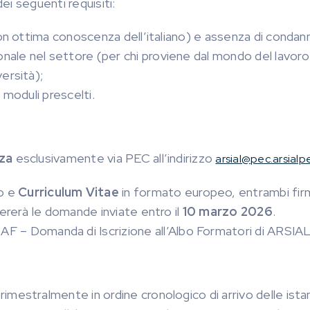
i seguenti requisiti:
on ottima conoscenza dell’italiano) e assenza di condann
onale nel settore (per chi proviene dal mondo del lavo
ersità);
i moduli prescelti.
za
esclusivamente via PEC all’indirizzo
arsial@pec.arsialpe
o e
Curriculum Vitae
in formato europeo, entrambi firm
ererà le domande inviate entro il
10 marzo 2026
.
 Domanda di Iscrizione all’Albo Formatori di ARSIAL – 
imestralmente in ordine cronologico di arrivo delle ista