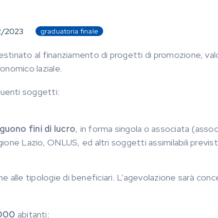
2/2023
graduatoria finale
stinato al finanziamento di progetti di promozione, val
ronomico laziale.
uenti soggetti:
uono fini di lucro
, in forma singola o associata (assoc
egione Lazio, ONLUS, ed altri soggetti assimilabili previ
one alle tipologie di beneficiari. L’agevolazione sarà con
000
abitanti;