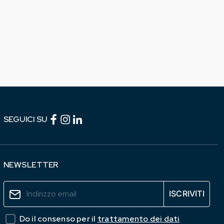
Facebook (link esterno)
Instagram (link esterno)
linkedin (link esterno)
SEGUICI SU
NEWSLETTER
Do il consenso per il
trattamento dei dati