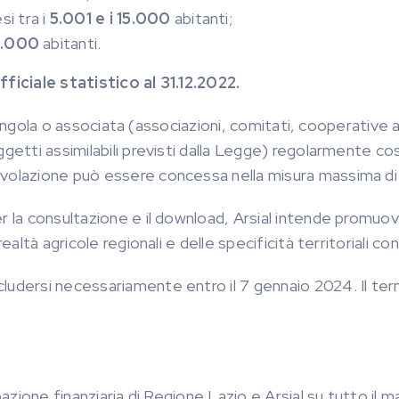
i tra i
5.001 e i 15.000
abitanti;
5.000
abitanti.
ficiale statistico al 31.12.2022.
a singola o associata (associazioni, comitati, cooperative 
getti assimilabili previsti dalla Legge) regolarmente cost
gevolazione può essere concessa nella misura massima di
r la consultazione e il download, Arsial intende promuover
realtà agricole regionali e delle specificità territoriali 
cludersi necessariamente entro il 7 gennaio 2024. Il te
pazione finanziaria di Regione Lazio e Arsial su tutto il 