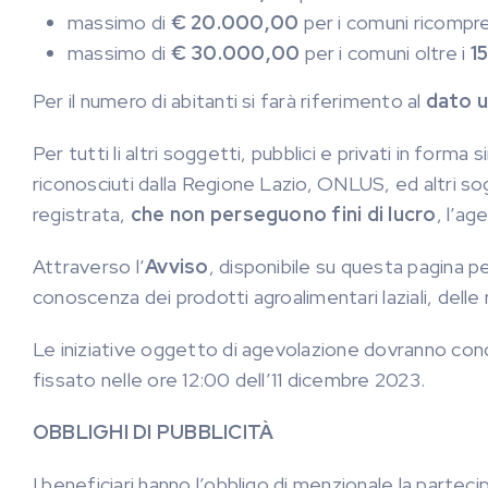
massimo di
€ 20.000,00
per i comuni ricompres
massimo di
€ 30.000,00
per i comuni oltre i
1
Per il numero di abitanti si farà riferimento al
dato uf
Per tutti li altri soggetti, pubblici e privati in form
riconosciuti dalla Regione Lazio, ONLUS, ed altri sog
registrata,
che non perseguono fini di lucro
, l’a
Attraverso l’
Avviso
, disponibile su questa pagina pe
conoscenza dei prodotti agroalimentari laziali, delle 
Le iniziative oggetto di agevolazione dovranno con
fissato nelle ore 12:00 dell’11 dicembre 2023.
OBBLIGHI DI PUBBLICITÀ
I beneficiari hanno l’obbligo di menzionale la parteci