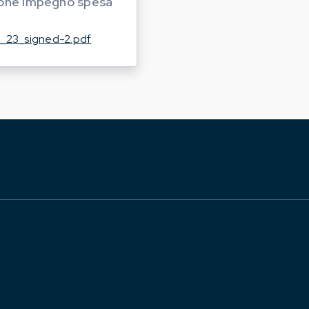
ione impegno spesa
_23_signed-2.pdf