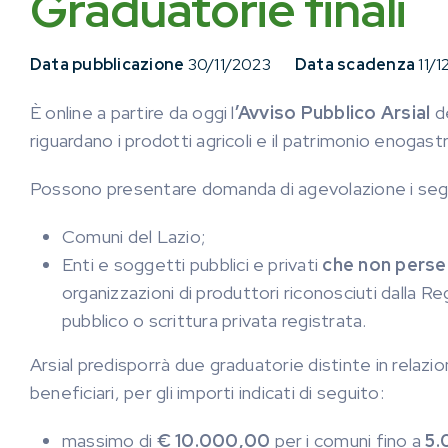
Graduatorie finali
Data pubblicazione
30/11/2023
Data scadenza
11/1
È online a partire da oggi l
’Avviso Pubblico Arsial
de
riguardano i prodotti agricoli e il patrimonio enogast
Possono presentare domanda di agevolazione i seg
Comuni del Lazio;
Enti e soggetti pubblici e privati
che non perseg
organizzazioni di produttori riconosciuti dalla R
pubblico o scrittura privata registrata.
Arsial predisporrà due graduatorie distinte in relazi
beneficiari, per gli importi indicati di seguito:
massimo di
€ 10.000,00
per i comuni fino a
5.