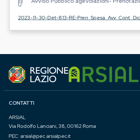
Avviso Pubblico agevolazioni- Prenotaz
2023-11-30-Det-813-RE-Pren_Spesa_Avv_Cont_Dic
CONTATTI
ARSIAL
Via Rodolfo Lanciani, 38, 00162 Roma
PEC:
arsial@pec.arsialpec.it