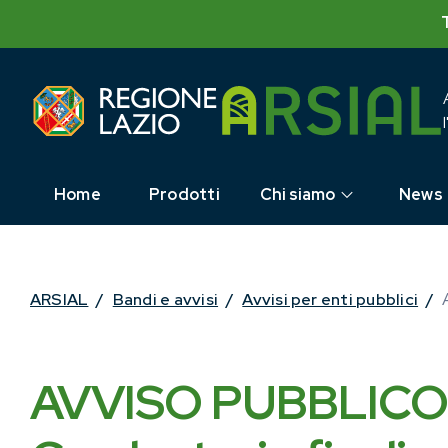
Skip
to
content
Home
Prodotti
Chi siamo
News
ARSIAL
/
Bandi e avvisi
/
Avvisi per enti pubblici
/
AVVISO PUBBLICO –