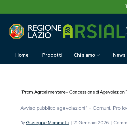
Skip
to
content
Home
Prodotti
Chi siamo
News
“Prom. Agroalimentare – Concessione di Agevolazioni”
Avviso pubblico agevolazioni” – Comuni, Pro loco 
Giuseppe Mammetti
|
21 Gennaio 2026
|
Commen
By