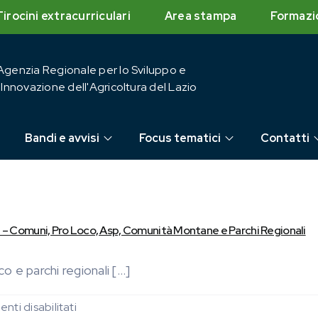
Tirocini extracurriculari
Area stampa
Formazi
Agenzia Regionale per lo Sviluppo e
l'Innovazione dell'Agricoltura del Lazio
Bandi e avvisi
Focus tematici
Contatti
 – Comuni, Pro Loco, Asp, Comunità Montane e Parchi Regionali
e parchi regionali [...]
su
ti disabilitati