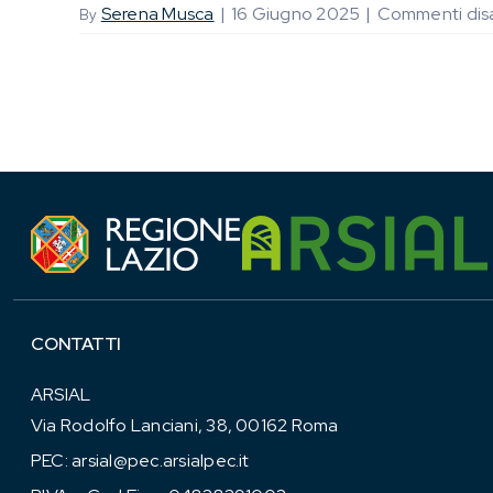
Serena Musca
|
16 Giugno 2025
|
Commenti disab
By
CONTATTI
ARSIAL
Via Rodolfo Lanciani, 38, 00162 Roma
PEC:
arsial@pec.arsialpec.it