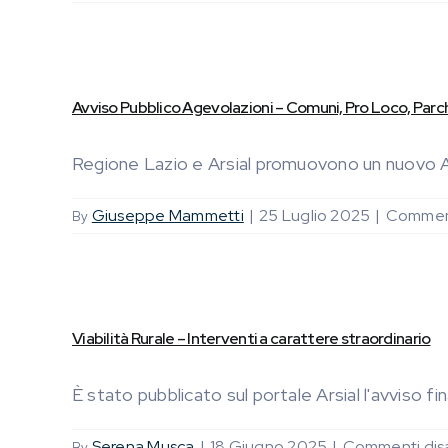
Avviso Pubblico Agevolazioni – Comuni, Pro Loco, Parch
Regione Lazio e Arsial promuovono un nuovo Av
Giuseppe Mammetti
|
25 Luglio 2025
|
Commenti
By
Viabilità Rurale – Interventi a carattere straordinario
È stato pubblicato sul portale Arsial l'avviso fin
Serena Musca
|
18 Giugno 2025
|
Commenti disab
By