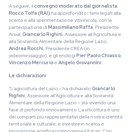
A seguire, il
convegno moderato dal giornalista
Rocco Tolfa (RAI)
ha approfondito i temi legati alla
ricerca e alla sperimentazione vitivinicola, con la
partecipazione di
Massimiliano Raffa
, Presidente
Arsial;
Giancarlo Righini
, Assessore all’Agricoltura e
alla Sovranità Alimentare della Regione Lazio;
Andrea Rocchi
, Presidente CREA (in
videomessaggio); e gli enologi
Pier Paolo Chiasso
,
Vincenzo Mercurio
e
Angelo Giovannini
.
Le dichiarazioni
“L’agricoltura del Lazio – ha dichiarato
Giancarlo
Righini
, Assessore all’Agricoltura e alla Sovranità
Alimentare della Regione Lazio – sta vivendo una
fase di profondo rinnovamento. La viticoltura è uno
dei comparti più rappresentativi della nostra identità
territoriale e culturale, e investire in ricerca e
innovazione significa proteggerne il futuro. Con