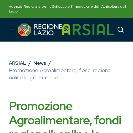
Skip
Agenzia Regionale per lo Sviluppo e l'Innovazione dell'Agricoltura del
to
Lazio
content
ARSIAL
/
News
/
Promozione Agroalimentare, fondi regionali:
online le graduatorie
Promozione
Agroalimentare, fondi