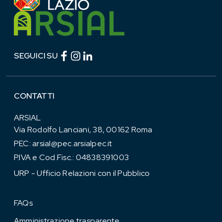
Facebook (link esterno)
Instagram (link esterno)
linkedin (link esterno)
SEGUICI SU
CONTATTI
ARSIAL
Via Rodolfo Lanciani, 38, 00162 Roma
PEC:
arsial@pec.arsialpec.it
P.IVA e Cod.Fisc.: 04838391003
URP - Ufficio Relazioni con il Pubblico
FAQs
Amministrazione trasparente