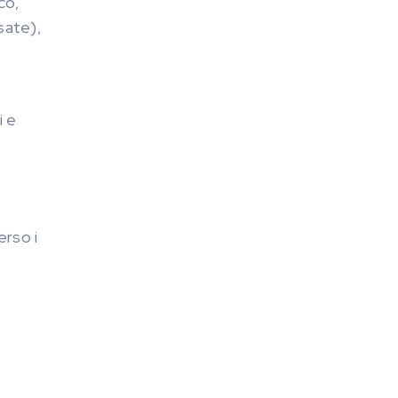
co,
sate),
i e
erso i