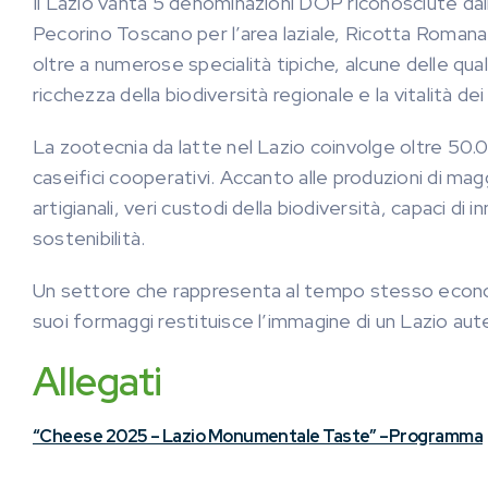
Il Lazio vanta 5 denominazioni DOP riconosciute da
Pecorino Toscano per l’area laziale, Ricotta Romana
oltre a numerose specialità tipiche, alcune delle qua
ricchezza della biodiversità regionale e la vitalità dei p
La zootecnia da latte nel Lazio coinvolge oltre 50.0
caseifici cooperativi. Accanto alle produzioni di maggi
artigianali, veri custodi della biodiversità, capaci di i
sostenibilità.
Un settore che rappresenta al tempo stesso economi
suoi formaggi restituisce l’immagine di un Lazio au
Allegati
“Cheese 2025 – Lazio Monumentale Taste” –Programma