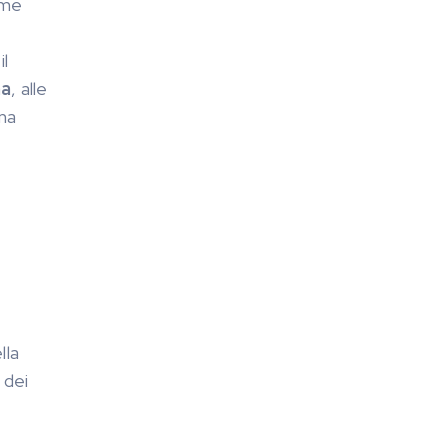
ame
il
na
, alle
una
lla
 dei