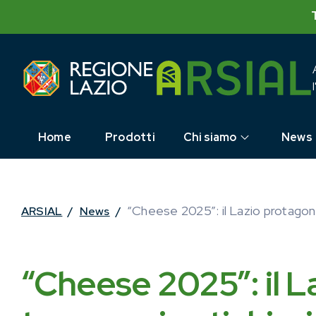
Skip
to
content
Home
Prodotti
Chi siamo
News
“Cheese 2025”: il Lazio protagoni
ARSIAL
/
News
/
“Cheese 2025”: il L