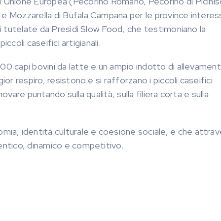
ll’Unione Europea (Pecorino Romano, Pecorino di Picinis
 e Mozzarella di Bufala Campana per le province interes
li tutelate da Presìdi Slow Food, che testimoniano la
iccoli caseifici artigianali.
00 capi bovini da latte e un ampio indotto di allevament
or respiro, resistono e si rafforzano i piccoli caseifici
nnovare puntando sulla qualità, sulla filiera corta e sulla
a, identità culturale e coesione sociale, e che attrav
tentico, dinamico e competitivo.