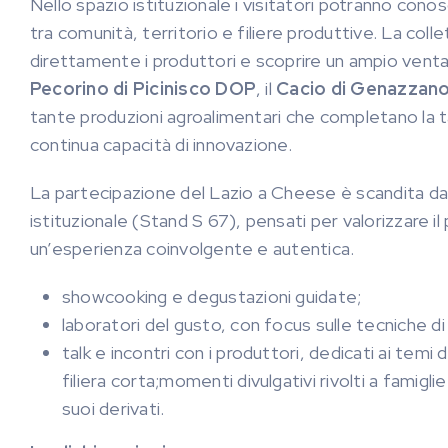
Nello spazio istituzionale i visitatori potranno cono
tra comunità, territorio e filiere produttive. La coll
direttamente i produttori e scoprire un ampio ventag
Pecorino di Picinisco DOP
, il
Cacio di Genazzan
tante produzioni agroalimentari che completano la ta
continua capacità di innovazione.
La partecipazione del Lazio a Cheese è scandita da
istituzionale (Stand S 67), pensati per valorizzare il
un’esperienza coinvolgente e autentica.
showcooking e degustazioni guidate;
laboratori del gusto, con focus sulle tecniche di 
talk e incontri con i produttori, dedicati ai temi 
filiera corta;momenti divulgativi rivolti a famigli
suoi derivati.