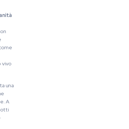
anità
con
e
i come
,
o vivo
ta una
he
te. A
otti
e