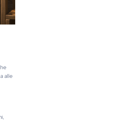
che
a alle
i,