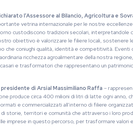
ichiarato l’Assessore al Bilancio, Agricoltura e Sovr
ortante vetrina internazionale per le nostre eccellenze
 giorno custodiscono tradizioni secolari, interpretandole 
ostro obiettivo è valorizzare le filiere locali, sostenere l
o che coniughi qualità, identità e competitività. Event
ordinaria ricchezza agroalimentare della nostra regione
i, casari e trasformatori che rappresentano un patrimoni
 presidente di Arsial Massimiliano Raffa
–
rappresen
one produce circa 400 milioni di litri di latte ogni anno, c
formati e commercializzati all’interno di filiere organizza
 storie, territori e comunità che attraverso i loro prod
alle imprese in questo percorso, per trasformare valori 