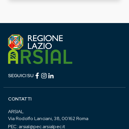
Facebook (link esterno)
Instagram (link esterno)
linkedin (link esterno)
SEGUICI SU
CONTATTI
ARSIAL
Via Rodolfo Lanciani, 38, 00162 Roma
PEC:
arsial@pec.arsialpec.it