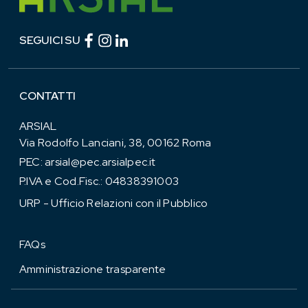
Facebook (link esterno)
Instagram (link esterno)
linkedin (link esterno)
SEGUICI SU
CONTATTI
ARSIAL
Via Rodolfo Lanciani, 38, 00162 Roma
PEC:
arsial@pec.arsialpec.it
P.IVA e Cod.Fisc.: 04838391003
URP - Ufficio Relazioni con il Pubblico
FAQs
Amministrazione trasparente