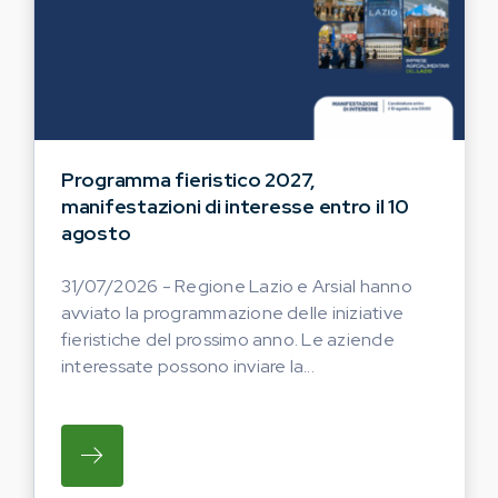
Programma fieristico 2027,
manifestazioni di interesse entro il 10
agosto
31/07/2026 - Regione Lazio e Arsial hanno
avviato la programmazione delle iniziative
fieristiche del prossimo anno. Le aziende
interessate possono inviare la...
SU REGIONE LAZIO E ARSIAL HANNO AVVI