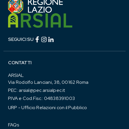
Facebook (link esterno)
Instagram (link esterno)
linkedin (link esterno)
SEGUICI SU
CONTATTI
ARSIAL
Via Rodolfo Lanciani, 38, 00162 Roma
PEC:
arsial@pec.arsialpec.it
P.IVA e Cod.Fisc.: 04838391003
URP - Ufficio Relazioni con il Pubblico
FAQs