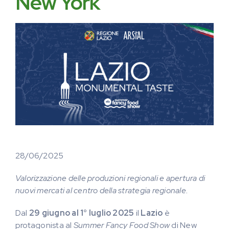
New York
28/06/2025
Valorizzazione delle produzioni regionali e apertura di
nuovi mercati al centro della strategia regionale.
Dal
29 giugno al 1° luglio 2025
il
Lazio
è
protagonista al
Summer Fancy Food Show
di New