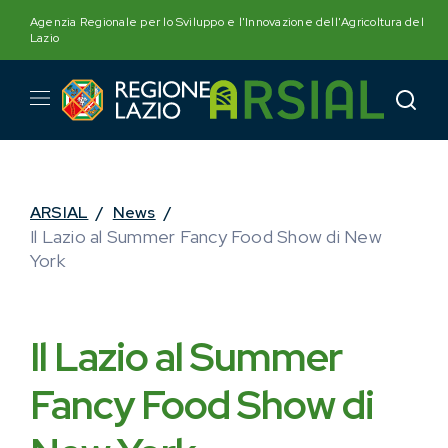
Skip
Agenzia Regionale per lo Sviluppo e l'Innovazione dell'Agricoltura del
to
Lazio
content
ARSIAL
/
News
/
Il Lazio al Summer Fancy Food Show di New
York
Il Lazio al Summer
Fancy Food Show di