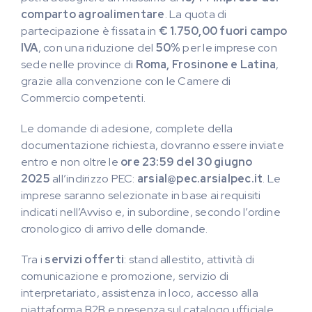
comparto agroalimentare
. La quota di
partecipazione è fissata in
€ 1.750,00 fuori campo
IVA
, con una riduzione del
50%
per le imprese con
sede nelle province di
Roma, Frosinone e Latina
,
grazie alla convenzione con le Camere di
Commercio competenti.
Le domande di adesione, complete della
documentazione richiesta, dovranno essere inviate
entro e non oltre le
ore 23:59 del 30 giugno
2025
all’indirizzo PEC:
arsial@pec.arsialpec.it
. Le
imprese saranno selezionate in base ai requisiti
indicati nell’Avviso e, in subordine, secondo l’ordine
cronologico di arrivo delle domande.
Tra i
servizi offerti
: stand allestito, attività di
comunicazione e promozione, servizio di
interpretariato, assistenza in loco, accesso alla
piattaforma B2B e presenza sul catalogo ufficiale.