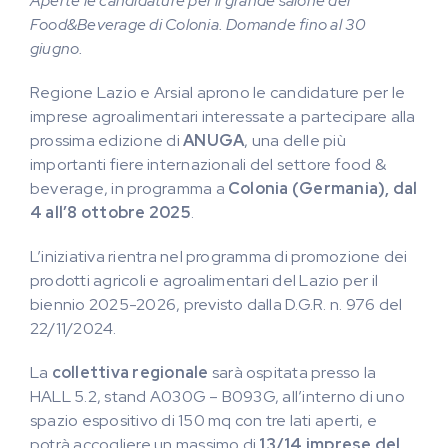
Aperte le candidature per il grande salone del
Food&Beverage di Colonia. Domande fino al 30
giugno.
Regione Lazio e Arsial aprono le candidature per le
imprese agroalimentari interessate a partecipare alla
prossima edizione di
ANUGA
, una delle più
importanti fiere internazionali del settore food &
beverage, in programma a
Colonia (Germania), dal
4 all’8 ottobre 2025
.
L’iniziativa rientra nel programma di promozione dei
prodotti agricoli e agroalimentari del Lazio per il
biennio 2025-2026, previsto dalla D.G.R. n. 976 del
22/11/2024.
La
collettiva regionale
sarà ospitata presso la
HALL 5.2, stand A030G – B093G, all’interno di uno
spazio espositivo di 150 mq con tre lati aperti, e
potrà accogliere un massimo di
13/14 imprese del