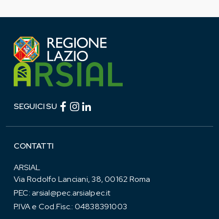
Facebook (link esterno)
Instagram (link esterno)
linkedin (link esterno)
SEGUICI SU
CONTATTI
ARSIAL
Via Rodolfo Lanciani, 38, 00162 Roma
PEC:
arsial@pec.arsialpec.it
P.IVA e Cod.Fisc.: 04838391003