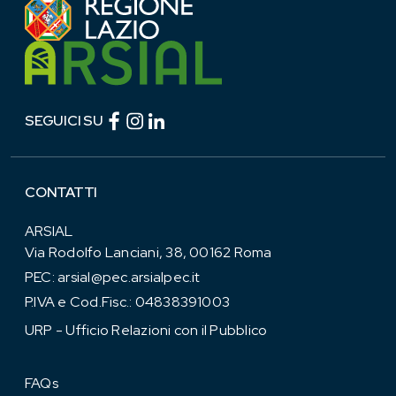
Facebook (link esterno)
Instagram (link esterno)
linkedin (link esterno)
SEGUICI SU
CONTATTI
ARSIAL
Via Rodolfo Lanciani, 38, 00162 Roma
PEC:
arsial@pec.arsialpec.it
P.IVA e Cod.Fisc.: 04838391003
URP - Ufficio Relazioni con il Pubblico
FAQs