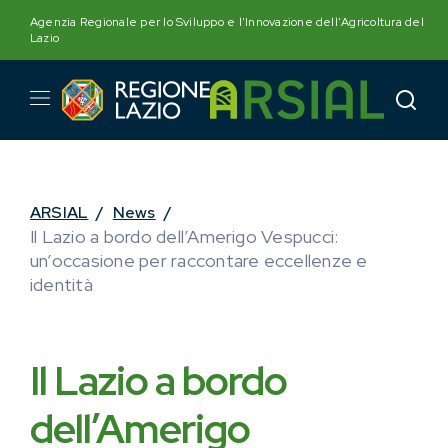
Skip
Agenzia Regionale per lo Sviluppo e l'Innovazione dell'Agricoltura del
to
Lazio
content
ARSIAL
/
News
/
Il Lazio a bordo dell’Amerigo Vespucci:
un’occasione per raccontare eccellenze e
identità
Il Lazio a bordo
dell’Amerigo