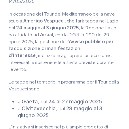
14/05/2025
In occasione del Tour del Mediterraneo della nave
scuola
Amerigo Vespucci
, che farà tappa nel Lazio
dal
24 maggio al 3 giugno 2025
, la Regione Lazio
ha affidato ad
Arsial,
con la D.G.R. n. 290 del 29
aprile 2025, la gestione dell’
Avviso pubblico per
l’acquisizione di manifestazioni
d’interesse,
indirizzate agli operatori economici
interessati a sostenere le attività previste durante
l’evento.
Le tappe nel territorio in programma per il Tour della
Vespucci sono:
a
Gaeta
, dal
24 al 27 maggio 2025
a
Civitavecchia
, dal
28 maggio al 3
giugno 2025
L’iniziativa si inserisce nel più ampio progetto di