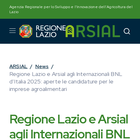
Skip
Agenzia Regionale per lo Sviluppo e l'Innovazione dell'Agricoltura del
to
Lazio
content
ARSIAL
/
News
/
Regione Lazio e Arsial agli Internazionali BNL
d’Italia 2025: aperte le candidature per le
imprese agroalimentari
Regione Lazio e Arsial
agli Internazionali BNL