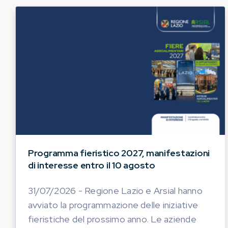
Programma fieristico 2027, manifestazioni
di interesse entro il 10 agosto
31/07/2026 - Regione Lazio e Arsial hanno
avviato la programmazione delle iniziative
fieristiche del prossimo anno. Le aziende