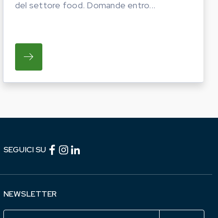
del settore food. Domande entro...
TICHE DEL PROSSIMO ANNO. LE AZIENDE INTERESS
I OPERATORI DEL COMPARTO EQUINO REGIONALE A P
SU REGIONE LAZIO E ARSIAL PORTANO LE I
Facebook (link esterno)
Instagram (link esterno)
linkedin (link esterno)
SEGUICI SU
NEWSLETTER