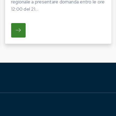
regionale a presentare domanda entro le ore
12:00 del 21...
ATO LA PROGRAMMAZIONE DELLE INIZIATIVE FIERIS
SU REGIONE LAZIO E ARSIAL INVITANO GL