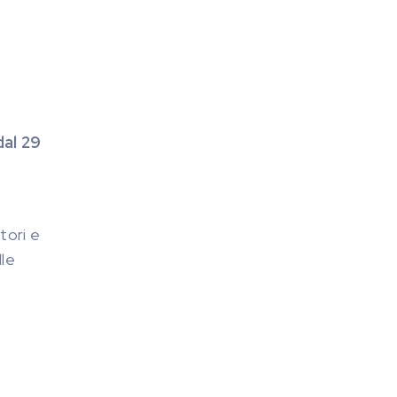
al 29
ttori e
lle