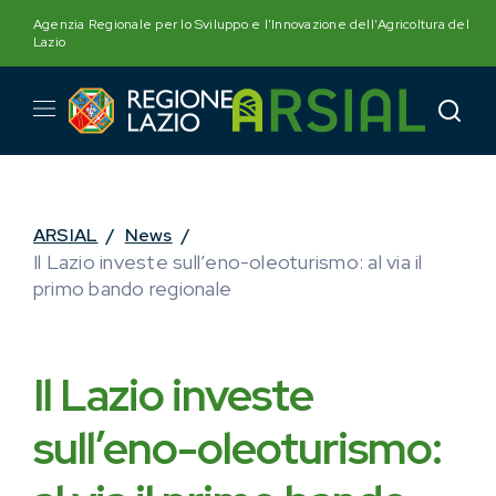
Skip
Agenzia Regionale per lo Sviluppo e l'Innovazione dell'Agricoltura del
to
Lazio
content
ARSIAL
/
News
/
Il Lazio investe sull’eno-oleoturismo: al via il
primo bando regionale
Il Lazio investe
sull’eno-oleoturismo: