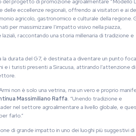
ito del progetto di promozione agroalimentare “Modello L
delle eccellenze regionali, offrendo ai visitatori e ai d
onio agricolo, gastronomico e culturale della regione. 
ati per massimizzare l’impatto visivo nella piazza,
ziali, raccontando una storia millenaria di tradizione e
a la durata del G7, è destinata a diventare un punto foca
i e i turisti presenti a Siracusa, attirando l’attenzione di
ettore.
’Armi non è solo una vetrina, ma un vero e proprio manif
ntinua Massimiliano Raffa
. “Unendo tradizione e
ader nel settore agroalimentare a livello globale, e que
er farlo.”
ione di grande impatto in uno dei luoghi più suggestivi di