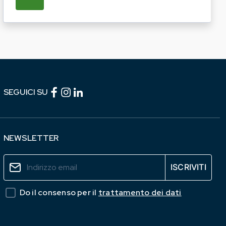
TICHE DEL PROSSIMO ANNO. LE AZIENDE INTERESS
I OPERATORI DEL COMPARTO EQUINO REGIONALE A P
SU REGIONE LAZIO E ARSIAL PORTANO LE I
Facebook (link esterno)
Instagram (link esterno)
linkedin (link esterno)
SEGUICI SU
NEWSLETTER
Do il consenso per il
trattamento dei dati