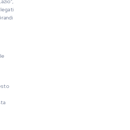
azio”,
elegati
Grandi
le
esto
sta