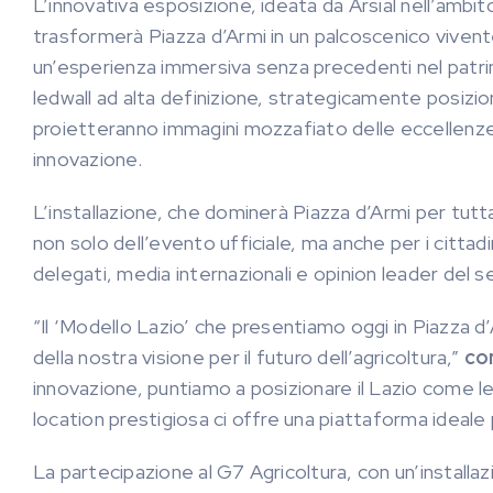
L’innovativa esposizione, ideata da Arsial nell’amb
trasformerà Piazza d’Armi in un palcoscenico vivente 
un’esperienza immersiva senza precedenti nel patrim
ledwall ad alta definizione, strategicamente posizion
proietteranno immagini mozzafiato delle eccellenze la
innovazione.
L’installazione, che dominerà Piazza d’Armi per tutt
non solo dell’evento ufficiale, ma anche per i cittadin
delegati, media internazionali e opinion leader del s
“Il ‘Modello Lazio’ che presentiamo oggi in Piazza d
della nostra visione per il futuro dell’agricoltura,”
co
innovazione, puntiamo a posizionare il Lazio come le
location prestigiosa ci offre una piattaforma ideale p
La partecipazione al G7 Agricoltura, con un’installaz