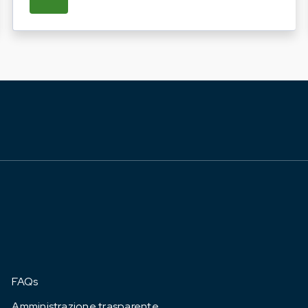
ATO LA PROGRAMMAZIONE DELLE INIZIATIVE FIERIS
SU REGIONE LAZIO E ARSIAL INVITANO GL
FAQs
Amministrazione trasparente