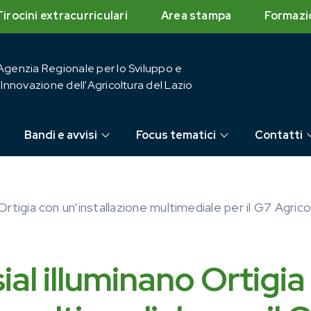
Tirocini extracurriculari
Area stampa
Formazi
Agenzia Regionale per lo Sviluppo e
l'Innovazione dell'Agricoltura del Lazio
Bandi e avvisi
Focus tematici
Contatti
Ortigia con un’installazione multimediale per il G7 Agrico
ial illuminano Ortigia