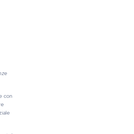
enze
le con
re
ziale