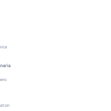
nica
naria
tero
atori