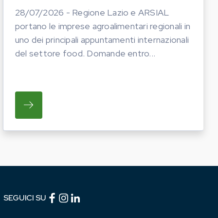
28/07/2026 - Regione Lazio e ARSIAL
portano le imprese agroalimentari regionali in
uno dei principali appuntamenti internazionali
del settore food. Domande entro...
TICHE DEL PROSSIMO ANNO. LE AZIENDE INTERESS
I OPERATORI DEL COMPARTO EQUINO REGIONALE A P
SU REGIONE LAZIO E ARSIAL PORTANO LE I
Facebook (link esterno)
Instagram (link esterno)
linkedin (link esterno)
SEGUICI SU