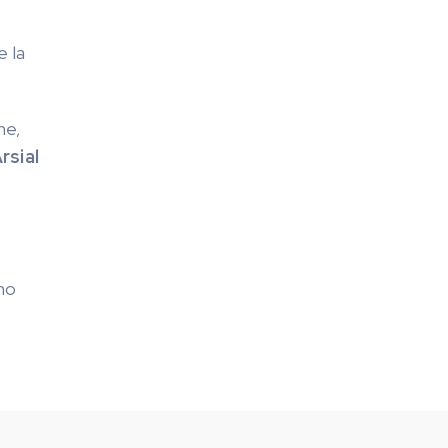
e la
he,
rsial
ino