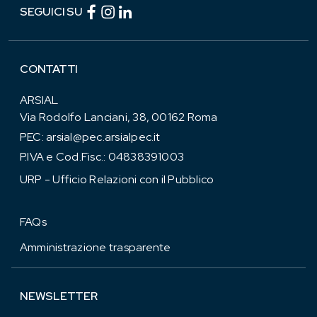
Facebook (link esterno)
Instagram (link esterno)
linkedin (link esterno)
SEGUICI SU
CONTATTI
ARSIAL
Via Rodolfo Lanciani, 38, 00162 Roma
PEC:
arsial@pec.arsialpec.it
P.IVA e Cod.Fisc.: 04838391003
URP - Ufficio Relazioni con il Pubblico
FAQs
Amministrazione trasparente
NEWSLETTER