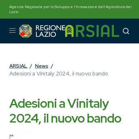
Skip
Agenzia Regionale per lo Sviluppo e l'Innovazione dell'Agricoltura del
to
Lazio
content
ARSIAL
/
News
/
Adesioni a Vinitaly 2024, il nuovo bando
Adesioni a Vinitaly
2024, il nuovo bando