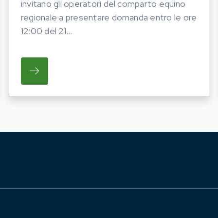
invitano gli operatori del comparto equino
regionale a presentare domanda entro le ore
12:00 del 21...
ATO LA PROGRAMMAZIONE DELLE INIZIATIVE FIERIS
SU REGIONE LAZIO E ARSIAL INVITANO GL