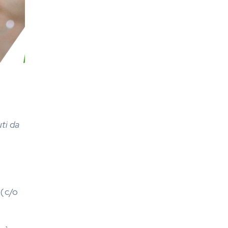
ti da
 (c/o