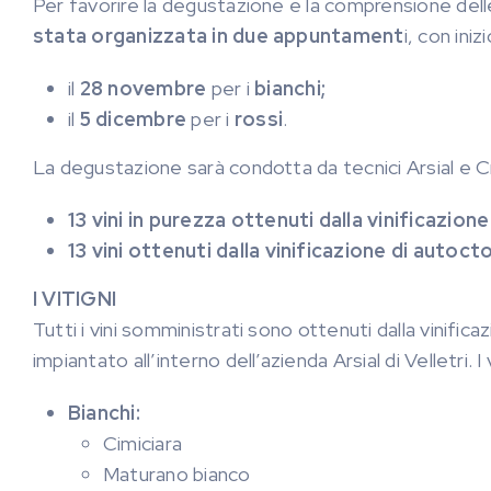
Per favorire la degustazione e la comprensione delle
stata organizzata in due appuntament
i, con iniz
il
28 novembre
per i
bianchi;
il
5 dicembre
per i
rossi
.
La degustazione sarà condotta da tecnici Arsial e C
13 vini in purezza ottenuti dalla vinificazione
13 vini ottenuti dalla vinificazione di autocto
I VITIGNI
Tutti i vini somministrati sono ottenuti dalla vinifi
impiantato all’interno dell’azienda Arsial di Velletri.
Bianchi:
Cimiciara
Maturano bianco