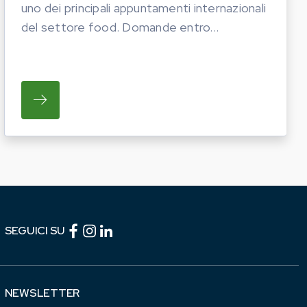
uno dei principali appuntamenti internazionali
del settore food. Domande entro...
TICHE DEL PROSSIMO ANNO. LE AZIENDE INTERESS
I OPERATORI DEL COMPARTO EQUINO REGIONALE A P
SU REGIONE LAZIO E ARSIAL PORTANO LE I
Facebook (link esterno)
Instagram (link esterno)
linkedin (link esterno)
SEGUICI SU
NEWSLETTER