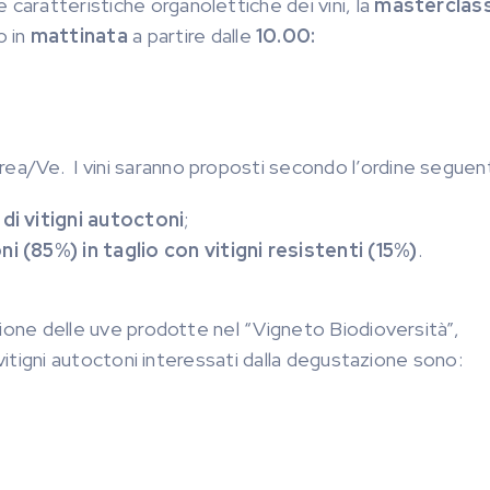
 caratteristiche organolettiche dei vini, la
masterclas
io in
mattinata
a partire dalle
10.00:
rea/Ve. I vini saranno proposti secondo l’ordine seguen
 di vitigni autoctoni
;
ni (85%) in taglio con vitigni resistenti (15%)
.
cazione delle uve prodotte nel “Vigneto Biodioversità”,
 I vitigni autoctoni interessati dalla degustazione sono: