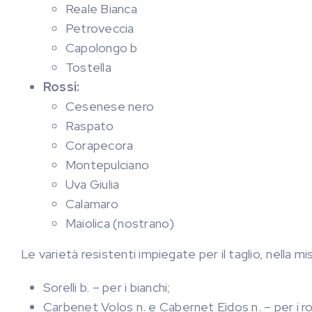
Reale Bianca
Petroveccia
Capolongo b
Tostella
Rossi:
Cesenese nero
Raspato
Corapecora
Montepulciano
Uva Giulia
Calamaro
Maiolica (nostrano)
Le varietà resistenti impiegate per il taglio, nella 
Sorelli b. – per i bianchi;
Carbenet Volos n. e Cabernet Eidos n. – per i ro