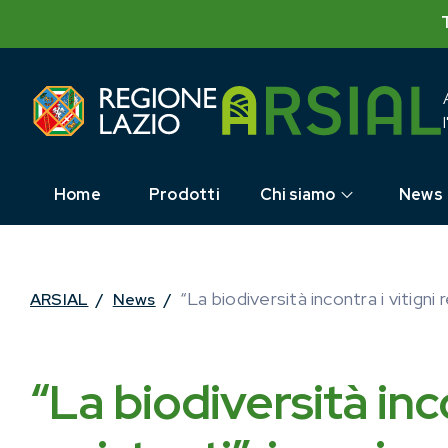
Skip
to
content
Home
Prodotti
Chi siamo
News
“La biodiversità incontra i vitigni
ARSIAL
/
News
/
“La biodiversità inco