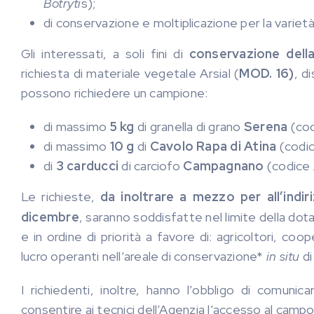
Botryti
s);
di conservazione e moltiplicazione per la variet
Gli interessati, a soli fini di
conservazione della
richiesta di materiale vegetale Arsial (
MOD. 16)
, d
possono richiedere un campione:
di massimo
5 kg
di granella di grano
Serena
(cod
di massimo
10 g
di
Cavolo Rapa di Atina
(codi
di
3 carducci
di carciofo
Campagnano
(codice
Le richieste,
da inoltrare a mezzo per all’indi
dicembre
, saranno soddisfatte nel limite della dota
e in ordine di priorità a favore di: agricoltori, coop
lucro operanti nell’areale di conservazione*
in situ
di
I richiedenti, inoltre, hanno l’obbligo di comunicar
consentire ai tecnici dell’Agenzia l’accesso al campo d