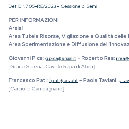
Det. Dir. 705-RE/2023 – Cessione di Semi
PER INFORMAZIONI
Arsial
Area Tutela Risorse, Vigilazione e Qualità delle
Area Sperimentazione e Diffusione dell’Innov
Giovanni Pica
:
–
Roberto Rea
:
g.pica@arsial.it
r.rea@a
[Grano Serena, Cavolo Rapa di Atina]
Francesco Pati
:
–
Paola Taviani
:
f.pati@arsial.it
p.tav
[Carciofo Campagnano]