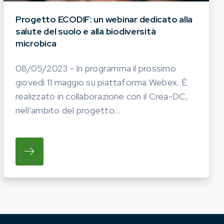
Progetto ECODIF: un webinar dedicato alla
salute del suolo e alla biodiversità
microbica
08/05/2023 - In programma il prossimo
giovedì 11 maggio su piattaforma Webex. È
realizzato in collaborazione con il Crea-DC,
nell’ambito del progetto...
NO FAR IMPRIMERE AL MONDO AGRICOLO UN DECISI
À DI CARATTERIZZAZIONE DELLA NOSTRA BIODIVERSI
SU IN PROGRAMMA IL PROSSIMO GIOVEDÌ 11