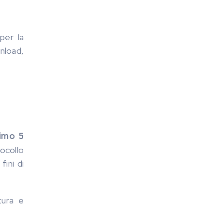
per la
wnload,
simo 5
tocollo
fini di
ltura e