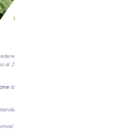
 cedere
no al 2
tone
di
zienda
onvar.