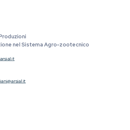
 Produzioni
azione nel Sistema Agro-zootecnico
rsial.it
iani@arsial.it