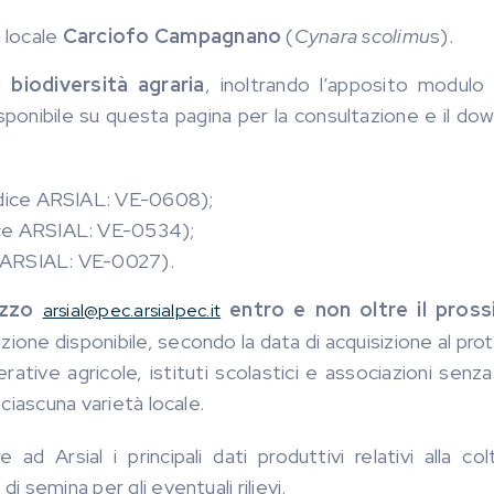
à locale
Carciofo Campagnano
(
Cynara scolimu
s).
 biodiversità agraria
, inoltrando l’apposito modulo 
isponibile su questa pagina per la consultazione e il do
ice ARSIAL: VE-0608);
ce ARSIAL: VE-0534);
 ARSIAL: VE-0027).
rizzo
entro e non oltre il pros
arsial@pec.arsialpec.it
zione disponibile, secondo la data di acquisizione al pro
erative agricole, istituti scolastici e associazioni senza 
 ciascuna varietà locale.
e ad Arsial i principali dati produttivi relativi alla co
i semina per gli eventuali rilievi.