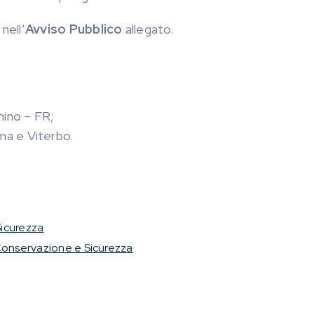
nell’
Avviso Pubblico
allegato.
mino – FR;
oma e Viterbo.
Sicurezza
 Conservazione e Sicurezza