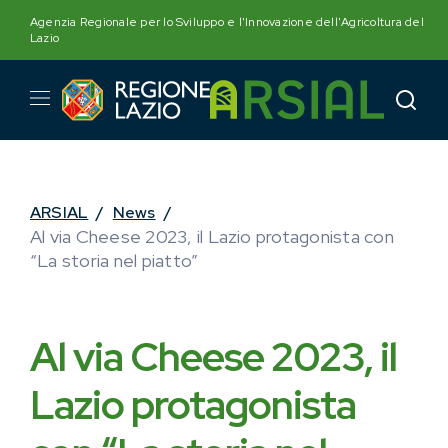
Skip
Agenzia Regionale per lo Sviluppo e l'Innovazione dell'Agricoltura del
to
Lazio
content
ARSIAL
/
News
/
Al via Cheese 2023, il Lazio protagonista con
“La storia nel piatto”
Al via Cheese 2023, il
Lazio protagonista