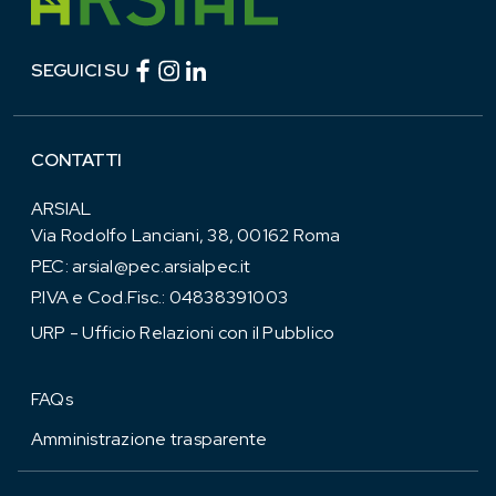
Facebook (link esterno)
Instagram (link esterno)
linkedin (link esterno)
SEGUICI SU
CONTATTI
ARSIAL
Via Rodolfo Lanciani, 38, 00162 Roma
PEC:
arsial@pec.arsialpec.it
P.IVA e Cod.Fisc.: 04838391003
URP - Ufficio Relazioni con il Pubblico
FAQs
Amministrazione trasparente