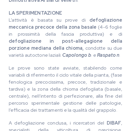
Dimostrativa Arsial di Velletri
.
LA SPERIMENTAZIONE
L’attività è basata su prove di
defogliazione
meccanica precoce
della zona basale
(4-6 foglie
in prossimità della fascia produttiva) e di
defogliazione in post-allegagione della
porzione mediana della chioma,
condotte su due
varietà autoctone laziali:
Capolongo b
. e
Raspato n
.
Le prove sono state avviate, stabilendo come
variabili di riferimento il ciclo vitale della pianta, (fase
fenologica precocissima, precoce, tradizionale e
tardiva) e la zona della chioma defogliata (basale,
centrale), nell’intento di perfezionare, alla fine del
percorso sperimentale gestione delle patologie,
l’efficacia dei trattamenti e la qualità del grappolo.
A defogliazione conclusa, i ricercatori del
DIBAF
,
specialisti della viticoltura di precisione,