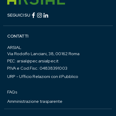
Facebook (link esterno)
Instagram (link esterno)
linkedin (link esterno)
SEGUICI SU
CONTATTI
ARSIAL
Via Rodolfo Lanciani, 38, 00162 Roma
PEC:
arsial@pec.arsialpec.it
P.IVA e Cod.Fisc.: 04838391003
URP - Ufficio Relazioni con il Pubblico
FAQs
Amministrazione trasparente