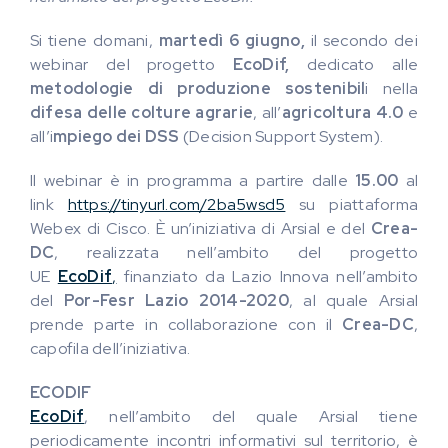
Si tiene domani,
martedì 6 giugno,
il secondo dei
webinar del progetto
EcoDif,
dedicato alle
metodologie di produzione sostenibil
i nella
difesa delle colture agrarie
, all’
agricoltura 4.0
e
all’i
mpiego dei DSS
(Decision Support System).
Il webinar è in programma a partire dalle
15.00
al
link
https://tinyurl.com/2ba5wsd5
su piattaforma
Webex di Cisco. È un’iniziativa di Arsial e del
Crea-
DC
, realizzata nell’ambito del progetto
UE
EcoDif
,
finanziato da Lazio Innova nell’ambito
del
Por-Fesr Lazio 2014-2020
, al quale Arsial
prende parte in collaborazione con il
Crea-DC
,
capofila dell’iniziativa.
ECODIF
EcoDif
, nell’ambito del quale Arsial tiene
periodicamente incontri informativi sul territorio, è