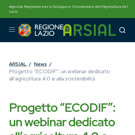
Skip
Agenzia Regionale per lo Sviluppo e l'Innovazione dell'Agricoltura del
to
Lazio
content
ARSIAL
/
News
/
Progetto “ECODIF”: un webinar dedicato
all’agricoltura 4.0 e alla sostenibilità
Progetto “ECODIF”:
un webinar dedicato