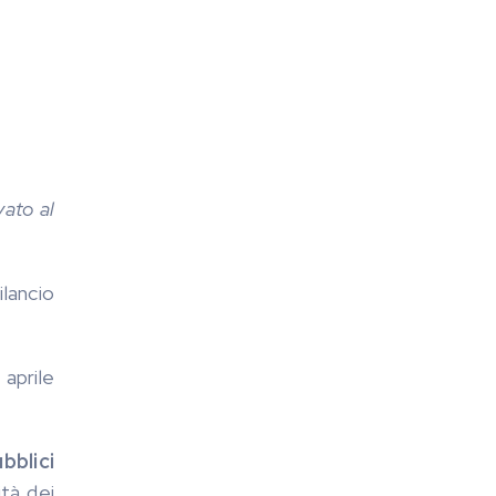
vato al
ilancio
 aprile
bblici
ità dei