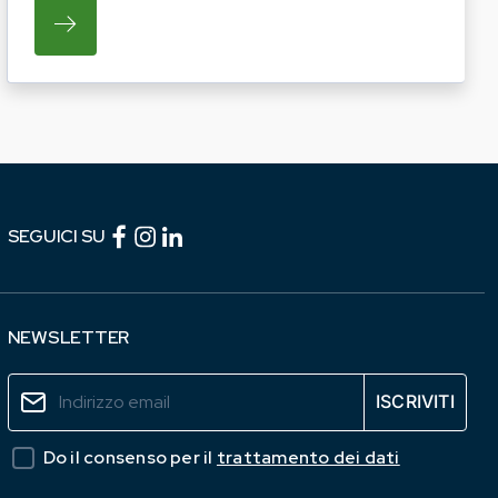
TICHE DEL PROSSIMO ANNO. LE AZIENDE INTERESS
I OPERATORI DEL COMPARTO EQUINO REGIONALE A P
SU REGIONE LAZIO E ARSIAL PORTANO LE I
Facebook (link esterno)
Instagram (link esterno)
linkedin (link esterno)
SEGUICI SU
NEWSLETTER
Do il consenso per il
trattamento dei dati