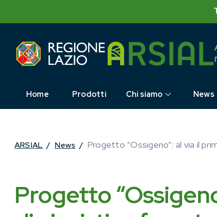
Skip
to
content
Home
Prodotti
Chi siamo
News
Progetto “Ossigeno”: al via il pri
ARSIAL
/
News
/
Progetto “Ossigeno”: