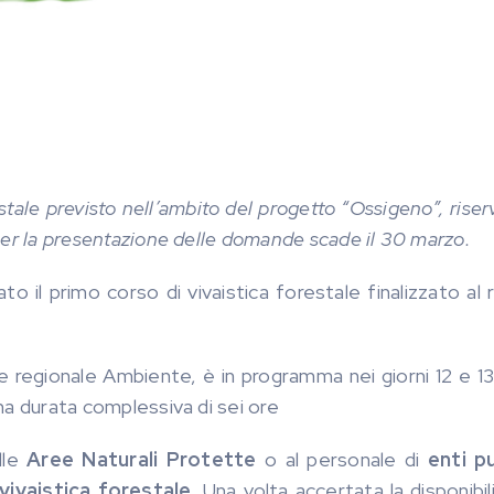
estale previsto nell’ambito del progetto “Ossigeno”, riser
e per la presentazione delle domande scade il 30 marzo.
ato il primo corso di vivaistica forestale finalizzato al r
one regionale Ambiente, è in programma nei giorni 12 e 13
una durata complessiva di sei ore
lle
Aree Naturali Protette
o al personale di
enti pu
 vivaistica forestale
. Una volta accertata la disponibil