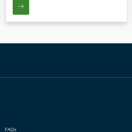
ATO LA PROGRAMMAZIONE DELLE INIZIATIVE FIERIS
SU REGIONE LAZIO E ARSIAL INVITANO GL
FAQs