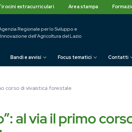
Tirocini extracurriculari
Area stampa
Formazi
Agenzia Regionale per lo Sviluppo e
l'Innovazione dell'Agricoltura del Lazio
Bandi e avvisi
Focus tematici
Contatti
mo corso di vivaistica forestale
 al via il primo cors