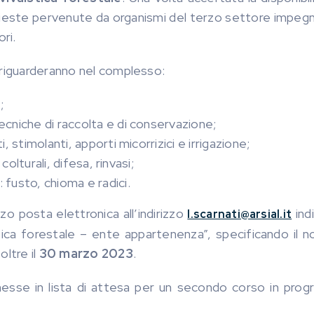
hieste pervenute da organismi del terzo settore impegna
ri.
 riguarderanno nel complesso:
;
tecniche di raccolta e di conservazione;
i, stimolanti, apporti micorrizici e irrigazione;
 colturali, difesa, rinvasi;
: fusto, chioma e radici.
o posta elettronica all’indirizzo
ind
l.scarnati@arsial.it
tica forestale – ente appartenenza”, specificando il 
oltre il
30 marzo 2023
.
messe in lista di attesa per un secondo corso in pro