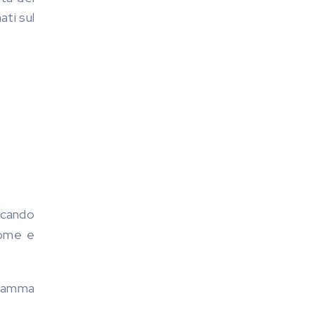
ti sul
icando
nome e
gramma