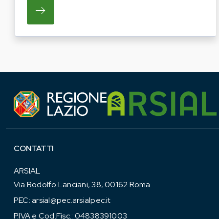
SU REGIONE LAZIO E ARSIAL HANNO AVVI
CONTATTI
ARSIAL
Via Rodolfo Lanciani, 38, 00162 Roma
PEC:
arsial@pec.arsialpec.it
P.IVA e Cod.Fisc.: 04838391003