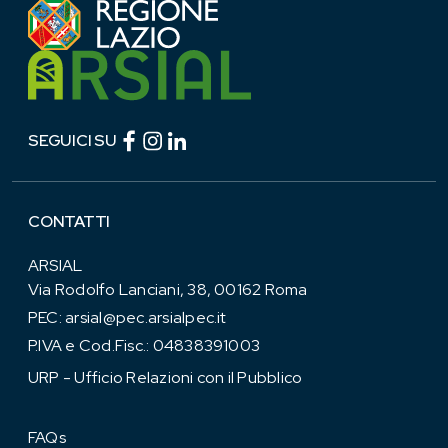
Facebook (link esterno)
Instagram (link esterno)
linkedin (link esterno)
SEGUICI SU
CONTATTI
ARSIAL
Via Rodolfo Lanciani, 38, 00162 Roma
PEC:
arsial@pec.arsialpec.it
P.IVA e Cod.Fisc.: 04838391003
URP - Ufficio Relazioni con il Pubblico
FAQs