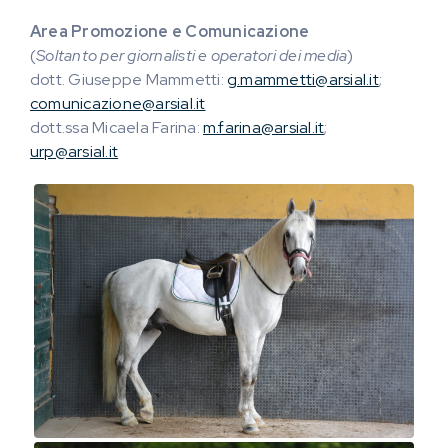
Area Promozione e Comunicazione
(
Soltanto per giornalisti e operatori dei media
)
dott. Giuseppe Mammetti:
g.mammetti@arsial.it
;
comunicazione@arsial.it
dott.ssa Micaela Farina:
m.farina@arsial.it
;
urp@arsial.it