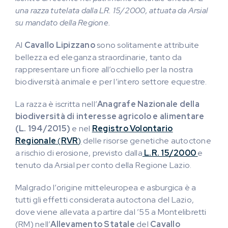
una razza tutelata dalla LR. 15/2000, attuata da Arsial
su mandato della Regione.
Al
Cavallo Lipizzano
sono solitamente attribuite
bellezza ed eleganza straordinarie, tanto da
rappresentare un fiore all’occhiello per la nostra
biodiversità animale e per l’intero settore equestre.
La razza è iscritta nell’
Anagrafe Nazionale della
biodiversità di interesse agricolo e alimentare
(L. 194/2015)
e nel
Registro Volontario
Regionale
(
RVR
)
delle risorse genetiche autoctone
a rischio di erosione, previsto dalla
L.R. 15/2000
e
tenuto da Arsial per conto della Regione Lazio.
Malgrado l’origine mitteleuropea e asburgica è a
tutti gli effetti considerata autoctona del Lazio,
dove viene allevata a partire dal ’55 a Montelibretti
(RM) nell’
Allevamento Statale
del
Cavallo