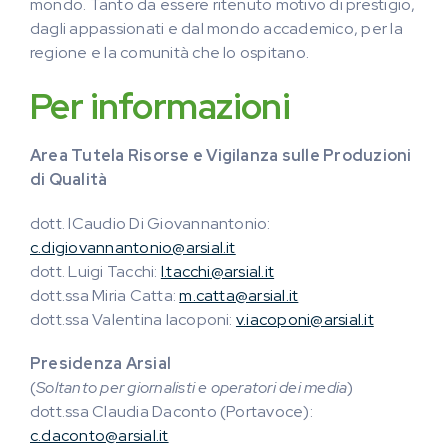
mondo. Tanto da essere ritenuto motivo di prestigio,
dagli appassionati e dal mondo accademico, per la
regione e la comunità che lo ospitano.
Per informazioni
Area
Tutela Risorse e Vigilanza sulle Produzioni
di Qualità
dott. lCaudio Di Giovannantonio:
c.digiovannantonio@arsial.it
dott. Luigi Tacchi:
l.tacchi@arsial.it
dott.ssa Miria Catta:
m.catta@arsial.it
dott.ssa Valentina Iacoponi:
v.iacoponi@arsial.it
Presidenza Arsial
(
Soltanto per giornalisti e operatori dei media
)
dott.ssa Claudia Daconto (Portavoce):
c.daconto@arsial.it