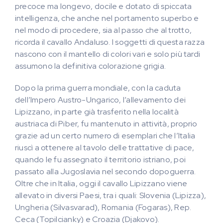
precoce ma longevo, docile e dotato di spiccata
intelligenza, che anche nel portamento superbo e
nel modo di procedere, sia al passo che al trotto,
ricorda il cavallo Andaluso. I soggetti di questa razza
nascono con il mantello di colori vari e solo più tardi
assumono la definitiva colorazione grigia.
Dopo la prima guerra mondiale, con la caduta
dell’Impero Austro-Ungarico, l’allevamento dei
Lipizzano, in parte già trasferito nella località
austriaca di Piber, fu mantenuto in attività, proprio
grazie ad un certo numero di esemplari che l’Italia
riuscì a ottenere al tavolo delle trattative di pace,
quando le fu assegnato il territorio istriano, poi
passato alla Jugoslavia nel secondo dopoguerra.
Oltre che in Italia, oggi il cavallo Lipizzano viene
allevato in diversi Paesi, tra i quali: Slovenia (Lipizza),
Ungheria (Silvasvarad), Romania (Fogaras), Rep.
Ceca (Topilcianky) e Croazia (Djakovo).