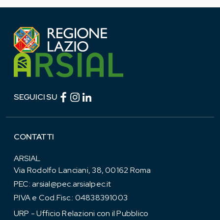
Facebook (link esterno)
Instagram (link esterno)
linkedin (link esterno)
SEGUICI SU
CONTATTI
ARSIAL
Via Rodolfo Lanciani, 38, 00162 Roma
PEC:
arsial@pec.arsialpec.it
P.IVA e Cod.Fisc.: 04838391003
URP - Ufficio Relazioni con il Pubblico