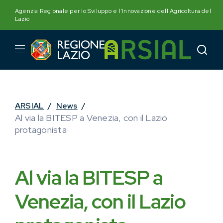
Skip
Agenzia Regionale per lo Sviluppo e l'Innovazione dell'Agricoltura del
to
Lazio
content
ARSIAL
/
News
/
Al via la BITESP a Venezia, con il Lazio
protagonista
Al via la BITESP a
Venezia, con il Lazio