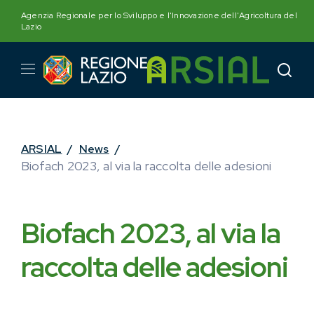
Skip
Agenzia Regionale per lo Sviluppo e l'Innovazione dell'Agricoltura del
to
Lazio
content
ARSIAL
/
News
/
Biofach 2023, al via la raccolta delle adesioni
Biofach 2023, al via la
raccolta delle adesioni